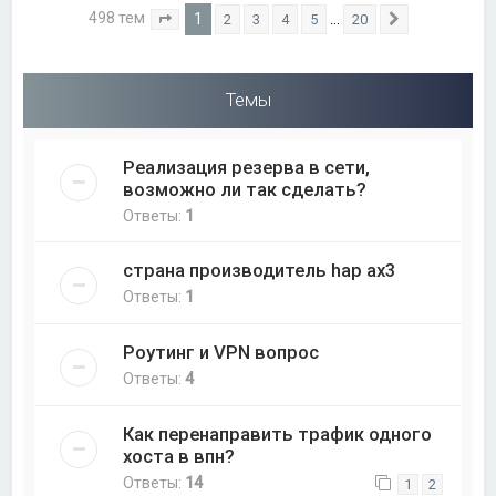
498 тем
1
…
2
3
4
5
20
Страница
1
из
20
След.
Темы
Реализация резерва в сети,
возможно ли так сделать?
Ответы:
1
страна производитель hap ax3
Ответы:
1
Роутинг и VPN вопрос
Ответы:
4
Как перенаправить трафик одного
хоста в впн?
Ответы:
14
1
2