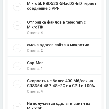
Mikrotik RBD52G-5HacD2HnD теряет
соедиение с VPN
Отправка файлов в telegram с
MikroTik
Ответы:
4
смена адреса сайта в микротик
Ответы:
2
Cap-Man
Ответы:
1
Скорость не более 400 Мб/cек на
CRS354-48P-4S+2Q+ и CPU в 100%
Ответы:
4
Не получается сделать свитч из
Mikrotik.