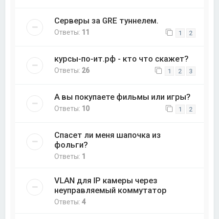
Серверы за GRE туннелем.
Ответы:
11
1
2
курсы-по-ит.рф - кто что скажет?
Ответы:
26
1
2
3
А вы покупаете фильмы или игры?
Ответы:
10
1
2
Спасет ли меня шапочка из
фольги?
Ответы:
1
VLAN для IP камеры через
неуправляемый коммутатор
Ответы:
4