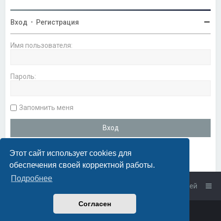
Вход
•
Регистрация
Имя пользователя:
Пароль:
Запомнить меня
Этот сайт использует cookies для
обеспечения своей корректной работы.
Подробнее
Список форумов
Связаться с администрацией
Согласен
Powered by
phpBB
™
• Design by
PlanetStyles
Русская поддержка phpBB