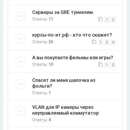
Серверы за GRE туннелем.
Ответы:
11
1
2
курсы-по-ит.рф - кто что скажет?
Ответы:
26
1
2
3
А вы покупаете фильмы или игры?
Ответы:
10
1
2
Спасет ли меня шапочка из
фольги?
Ответы:
1
VLAN для IP камеры через
неуправляемый коммутатор
Ответы:
4