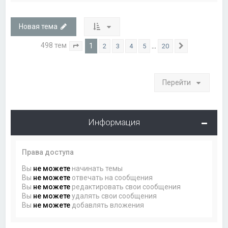
Новая тема
498 тем
1
…
2
3
4
5
20
Страница
1
из
20
След.
Перейти
Информация
Права доступа
Вы
не можете
начинать темы
Вы
не можете
отвечать на сообщения
Вы
не можете
редактировать свои сообщения
Вы
не можете
удалять свои сообщения
Вы
не можете
добавлять вложения