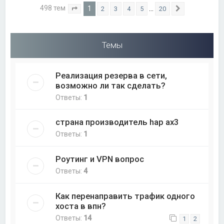
498 тем
1
…
2
3
4
5
20
Страница
1
из
20
След.
Темы
Реализация резерва в сети,
возможно ли так сделать?
Ответы:
1
страна производитель hap ax3
Ответы:
1
Роутинг и VPN вопрос
Ответы:
4
Как перенаправить трафик одного
хоста в впн?
Ответы:
14
1
2