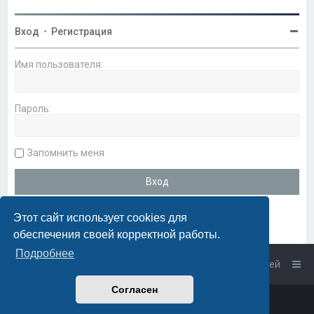
Вход
•
Регистрация
Имя пользователя:
Пароль:
Запомнить меня
Этот сайт использует cookies для
обеспечения своей корректной работы.
Подробнее
Список форумов
Связаться с администрацией
Согласен
Powered by
phpBB
™
• Design by
PlanetStyles
Русская поддержка phpBB