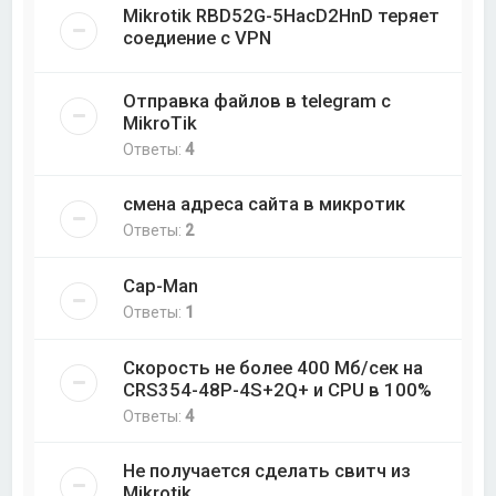
Mikrotik RBD52G-5HacD2HnD теряет
соедиение с VPN
Отправка файлов в telegram с
MikroTik
Ответы:
4
смена адреса сайта в микротик
Ответы:
2
Cap-Man
Ответы:
1
Скорость не более 400 Мб/cек на
CRS354-48P-4S+2Q+ и CPU в 100%
Ответы:
4
Не получается сделать свитч из
Mikrotik.