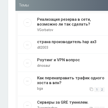
Темы
Реализация резерва в сети,
возможно ли так сделать?
VGorbatov
страна производитель hap ax3
dll2003
Роутинг и VPN вопрос
dinosaur
Как перенаправить трафик одного
хоста в впн?
bga
1
2
Серверы за GRE туннелем.