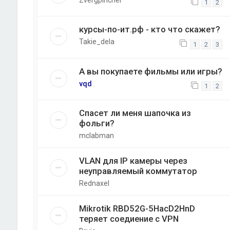
Zvergpincher
1
2
курсы-по-ит.рф - кто что скажет?
Takie_dela
1
2
3
А вы покупаете фильмы или игры?
vqd
1
2
Спасет ли меня шапочка из
фольги?
mclabman
VLAN для IP камеры через
неуправляемый коммутатор
Rednaxel
Mikrotik RBD52G-5HacD2HnD
теряет соедиение с VPN