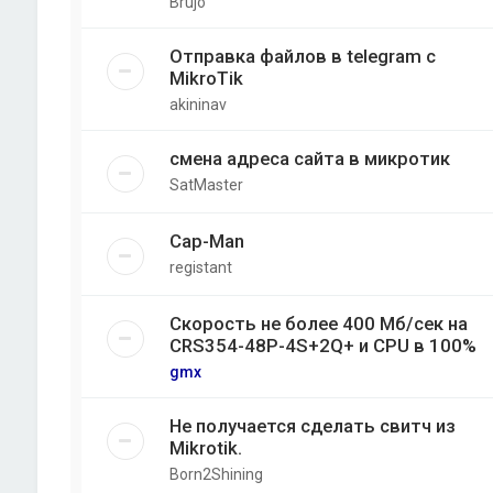
Brujo
Отправка файлов в telegram с
MikroTik
akininav
смена адреса сайта в микротик
SatMaster
Cap-Man
registant
Скорость не более 400 Мб/cек на
CRS354-48P-4S+2Q+ и CPU в 100%
gmx
Не получается сделать свитч из
Mikrotik.
Born2Shining