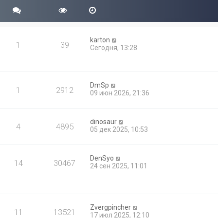
б
с
м
щ
л
у
е
е
с
н
д
о
и
н
о
karton
ю
е
1
39
б
Сегодня, 13:28
м
щ
у
е
с
н
о
и
о
ю
DmSp
б
1
2912
09 июн 2026, 21:36
щ
е
н
и
dinosaur
4
4895
ю
05 дек 2025, 10:53
DenSyo
14
30467
24 сен 2025, 11:01
Zvergpincher
11
13521
17 июл 2025, 12:10