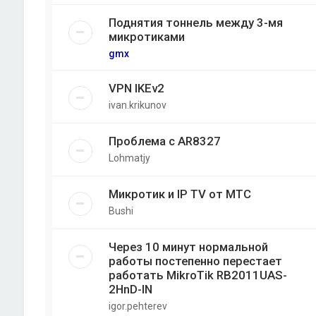
Поднятия тоннель между 3-мя
микротиками
gmx
VPN IKEv2
ivan.krikunov
Проблема с AR8327
Lohmatjy
Микротик и IP TV от МТС
Bushi
Через 10 минут нормальной
работы постепенно перестает
работать MikroTik RB2011UAS-
2HnD-IN
igor.pehterev