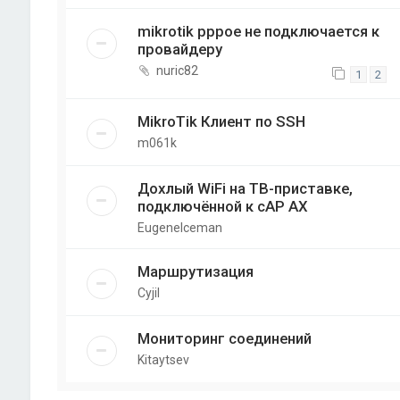
mikrotik pppoe не подключается к
провайдеру
nuric82
1
2
MikroTik Клиент по SSH
m061k
Дохлый WiFi на ТВ-приставке,
подключённой к cAP AX
EugeneIceman
Маршрутизация
Cyjil
Мониторинг соединений
Kitaytsev