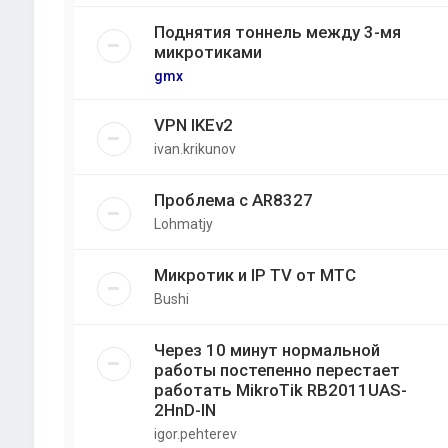
Поднятия тоннель между 3-мя
микротиками
gmx
VPN IKEv2
ivan.krikunov
Проблема с AR8327
Lohmatjy
Микротик и IP TV от МТС
Bushi
Через 10 минут нормальной
работы постепенно перестает
работать MikroTik RB2011UAS-
2HnD-IN
igor.pehterev