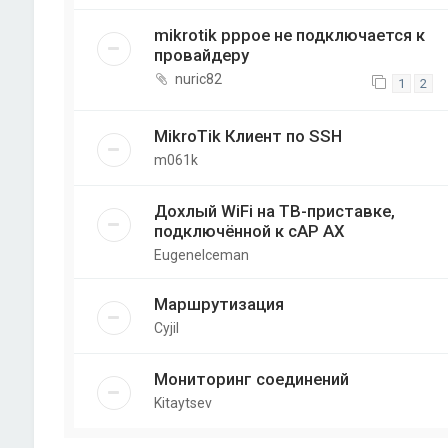
mikrotik pppoe не подключается к
провайдеру
nuric82
1
2
MikroTik Клиент по SSH
m061k
Дохлый WiFi на ТВ-приставке,
подключённой к cAP AX
EugeneIceman
Маршрутизация
Cyjil
Мониторинг соединений
Kitaytsev