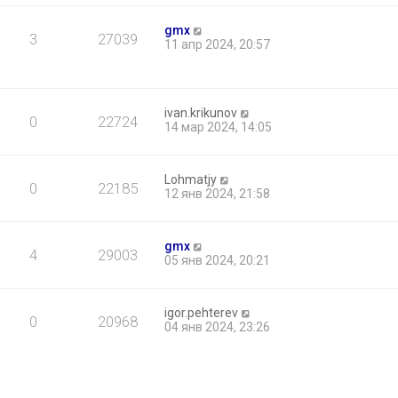
gmx
3
27039
11 апр 2024, 20:57
ivan.krikunov
0
22724
14 мар 2024, 14:05
Lohmatjy
0
22185
12 янв 2024, 21:58
gmx
4
29003
05 янв 2024, 20:21
igor.pehterev
0
20968
04 янв 2024, 23:26