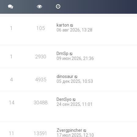
б
с
м
щ
л
у
е
е
с
н
д
о
и
н
о
karton
ю
е
1
105
б
06 авг 2026, 13:28
м
щ
у
е
с
н
о
и
о
ю
DmSp
б
1
2930
09 июн 2026, 21:36
щ
е
н
и
dinosaur
4
4935
ю
05 дек 2025, 10:53
DenSyo
14
30488
24 сен 2025, 11:01
Zvergpincher
11
13591
17 июл 2025, 12:10