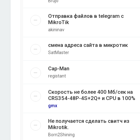
Brujo
Отправка файлов в telegram с
MikroTik
akininav
смена адреса сайта в микротик
SatMaster
Cap-Man
registant
Скорость не более 400 Мб/cек на
CRS354-48P-4S+2Q+ и CPU в 100%
gmx
Не получается сделать свитч из
Mikrotik.
Born2Shining