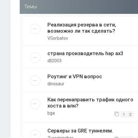
Темы
Реализация резерва в сети,
возможно ли так сделать?
VGorbatov
страна производитель hap ax3
dll2003
Роутинг и VPN вопрос
dinosaur
Как перенаправить трафик одного
хоста в впн?
bga
1
2
Серверы за GRE туннелем.