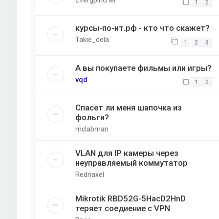
Zvergpincher
1
2
курсы-по-ит.рф - кто что скажет?
Takie_dela
1
2
3
А вы покупаете фильмы или игры?
vqd
1
2
Спасет ли меня шапочка из
фольги?
mclabman
VLAN для IP камеры через
неуправляемый коммутатор
Rednaxel
Mikrotik RBD52G-5HacD2HnD
теряет соедиение с VPN