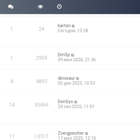
б
с
м
щ
л
у
е
е
с
н
д
о
и
н
о
karton
ю
е
1
24
б
Сегодня, 13:28
м
щ
у
е
с
н
о
и
о
ю
DmSp
б
1
2909
09 июн 2026, 21:36
щ
е
н
и
dinosaur
4
4893
ю
05 дек 2025, 10:53
DenSyo
14
30466
24 сен 2025, 11:01
Zvergpincher
11
13517
17 июл 2025, 12:10