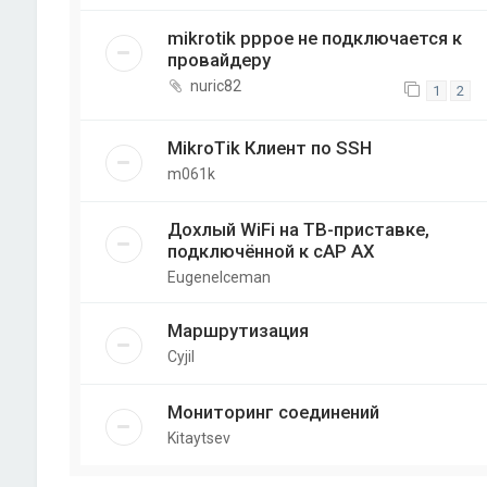
mikrotik pppoe не подключается к
провайдеру
nuric82
1
2
MikroTik Клиент по SSH
m061k
Дохлый WiFi на ТВ-приставке,
подключённой к cAP AX
EugeneIceman
Маршрутизация
Cyjil
Мониторинг соединений
Kitaytsev