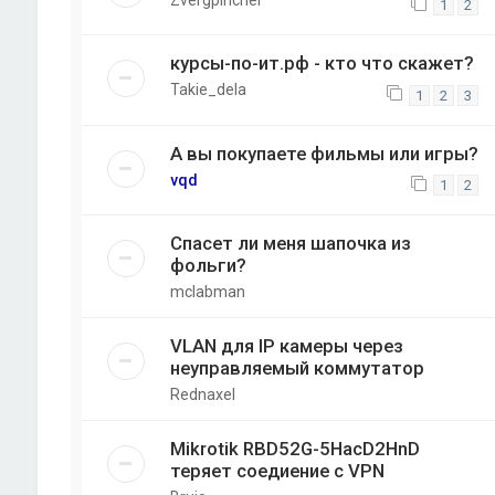
Zvergpincher
1
2
курсы-по-ит.рф - кто что скажет?
Takie_dela
1
2
3
А вы покупаете фильмы или игры?
vqd
1
2
Спасет ли меня шапочка из
фольги?
mclabman
VLAN для IP камеры через
неуправляемый коммутатор
Rednaxel
Mikrotik RBD52G-5HacD2HnD
теряет соедиение с VPN