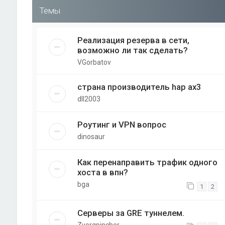
Темы
Реализация резерва в сети,
возможно ли так сделать?
VGorbatov
страна производитель hap ax3
dll2003
Роутинг и VPN вопрос
dinosaur
Как перенаправить трафик одного
хоста в впн?
bga
1
2
Серверы за GRE туннелем.