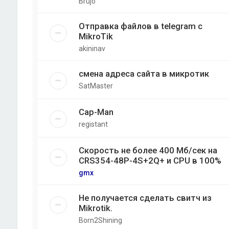
Brujo
Отправка файлов в telegram с
MikroTik
akininav
смена адреса сайта в микротик
SatMaster
Cap-Man
registant
Скорость не более 400 Мб/cек на
CRS354-48P-4S+2Q+ и CPU в 100%
gmx
Не получается сделать свитч из
Mikrotik.
Born2Shining