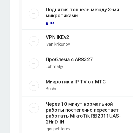
Поднятия тоннель между 3-мя
микротиками
gmx
VPN IKEv2
ivan.krikunov
Проблема с AR8327
Lohmatjy
Микротик и IP TV от МТС
Bushi
Через 10 минут нормальной
работы постепенно перестает
работать MikroTik RB2011UAS-
2HnD-IN
igor.pehterev