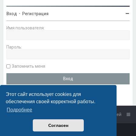
Вход
•
Регистрация
Имя пользователя:
Пароль:
Запомнить меня
Этот сайт использует cookies для
обеспечения своей корректной работы.
Подробнее
Список форумов
Связаться с администрацией
Согласен
Powered by
phpBB
™
• Design by
PlanetStyles
Русская поддержка phpBB