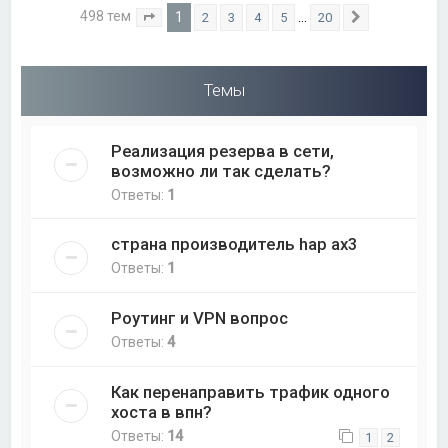
498 тем
1
…
2
3
4
5
20
Страница
1
из
20
След.
Темы
Реализация резерва в сети,
возможно ли так сделать?
Ответы:
1
страна производитель hap ax3
Ответы:
1
Роутинг и VPN вопрос
Ответы:
4
Как перенаправить трафик одного
хоста в впн?
Ответы:
14
1
2