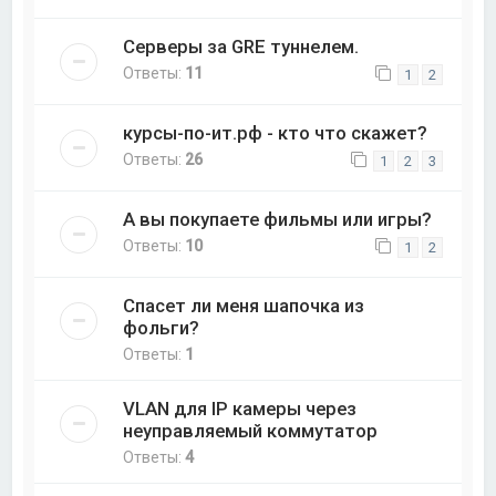
Серверы за GRE туннелем.
Ответы:
11
1
2
курсы-по-ит.рф - кто что скажет?
Ответы:
26
1
2
3
А вы покупаете фильмы или игры?
Ответы:
10
1
2
Спасет ли меня шапочка из
фольги?
Ответы:
1
VLAN для IP камеры через
неуправляемый коммутатор
Ответы:
4