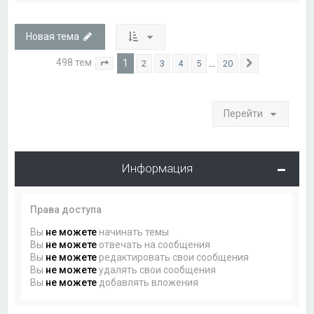
Новая тема
498 тем
1
…
2
3
4
5
20
Страница
1
из
20
След.
Перейти
Информация
Права доступа
Вы
не можете
начинать темы
Вы
не можете
отвечать на сообщения
Вы
не можете
редактировать свои сообщения
Вы
не можете
удалять свои сообщения
Вы
не можете
добавлять вложения