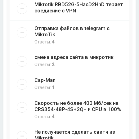
Mikrotik RBD52G-5HacD2HnD теряет
соедиение с VPN
Отправка файлов в telegram с
MikroTik
Ответы:
4
смена адреса сайта в микротик
Ответы:
2
Cap-Man
Ответы:
1
Скорость не более 400 Мб/cек на
CRS354-48P-4S+2Q+ и CPU в 100%
Ответы:
4
Не получается сделать свитч из
Mikrotik.