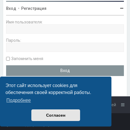
Вход
•
Регистрация
Имя пользователя:
Пароль:
Запомнить меня
Этот сайт использует cookies для
обеспечения своей корректной работы.
Подробнее
Список форумов
Связаться с администрацией
Согласен
Powered by
phpBB
™
• Design by
PlanetStyles
Русская поддержка phpBB