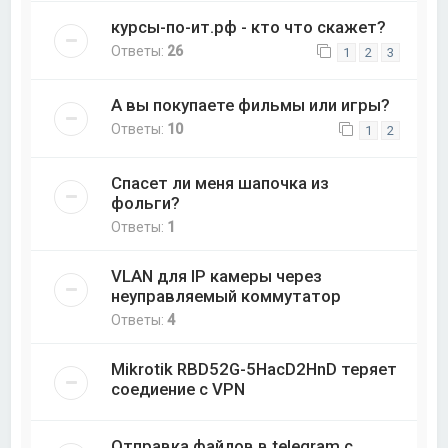
курсы-по-ит.рф - кто что скажет?
Ответы:
26
1
2
3
А вы покупаете фильмы или игры?
Ответы:
10
1
2
Спасет ли меня шапочка из
фольги?
Ответы:
1
VLAN для IP камеры через
неуправляемый коммутатор
Ответы:
4
Mikrotik RBD52G-5HacD2HnD теряет
соедиение с VPN
Отправка файлов в telegram с