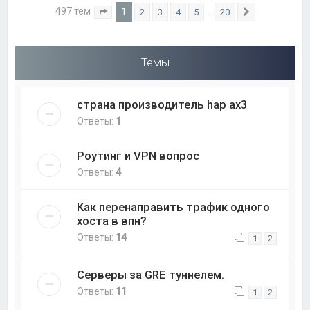
497 тем
1
…
2
3
4
5
20
Страница
1
из
20
След.
Темы
страна производитель hap ax3
Ответы:
1
Роутинг и VPN вопрос
Ответы:
4
Как перенаправить трафик одного
хоста в впн?
Ответы:
14
1
2
Серверы за GRE туннелем.
Ответы:
11
1
2