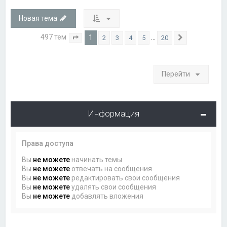
Новая тема
497 тем
1
…
2
3
4
5
20
Страница
1
из
20
След.
Перейти
Информация
Права доступа
Вы
не можете
начинать темы
Вы
не можете
отвечать на сообщения
Вы
не можете
редактировать свои сообщения
Вы
не можете
удалять свои сообщения
Вы
не можете
добавлять вложения