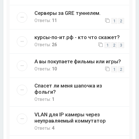
Серверы за GRE туннелем.
Ответы:
11
1
2
курсы-по-ит.рф - кто что скажет?
Ответы:
26
1
2
3
А вы покупаете фильмы или игры?
Ответы:
10
1
2
Спасет ли меня шапочка из
фольги?
Ответы:
1
VLAN для IP камеры через
неуправляемый коммутатор
Ответы:
4