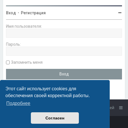
Вход
•
Регистрация
Имя пользователя:
Пароль:
Запомнить меня
Этот сайт использует cookies для
обеспечения своей корректной работы.
Подробнее
Список форумов
Связаться с администрацией
Согласен
Powered by
phpBB
™
• Design by
PlanetStyles
Русская поддержка phpBB