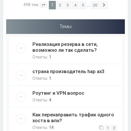
498 тем
1
…
2
3
4
5
20
Страница
1
из
20
След.
Темы
Реализация резерва в сети,
возможно ли так сделать?
Ответы:
1
страна производитель hap ax3
Ответы:
1
Роутинг и VPN вопрос
Ответы:
4
Как перенаправить трафик одного
хоста в впн?
Ответы:
14
1
2