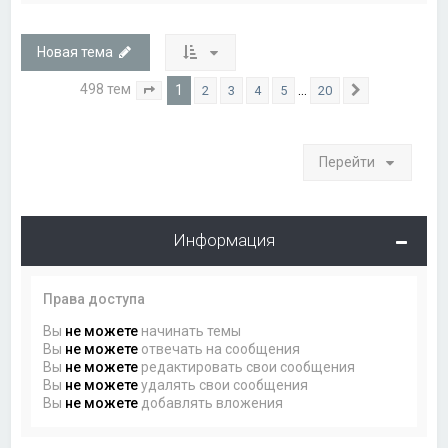
Новая тема
498 тем
1
…
2
3
4
5
20
Страница
1
из
20
След.
Перейти
Информация
Права доступа
Вы
не можете
начинать темы
Вы
не можете
отвечать на сообщения
Вы
не можете
редактировать свои сообщения
Вы
не можете
удалять свои сообщения
Вы
не можете
добавлять вложения