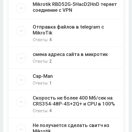
Mikrotik RBD52G-5HacD2HnD теряет
соедиение с VPN
Отправка файлов в telegram с
MikroTik
Ответы:
4
смена адреса сайта в микротик
Ответы:
2
Cap-Man
Ответы:
1
Скорость не более 400 Мб/cек на
CRS354-48P-4S+2Q+ и CPU в 100%
Ответы:
4
Не получается сделать свитч из
Mikrotik.