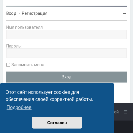
Вход
•
Регистрация
Имя пользователя:
Пароль:
Запомнить меня
Этот сайт использует cookies для
обеспечения своей корректной работы.
Подробнее
Список форумов
Связаться с администрацией
Согласен
Powered by
phpBB
™
• Design by
PlanetStyles
Русская поддержка phpBB