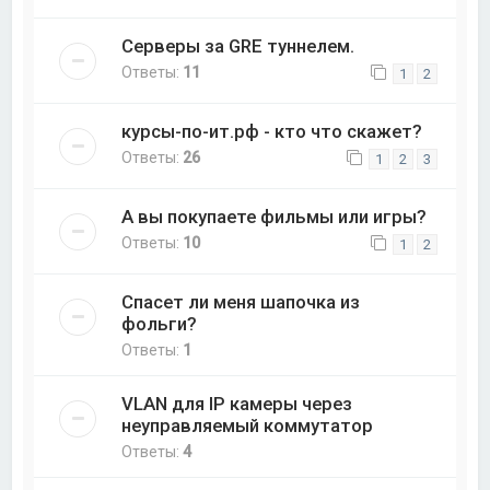
Серверы за GRE туннелем.
Ответы:
11
1
2
курсы-по-ит.рф - кто что скажет?
Ответы:
26
1
2
3
А вы покупаете фильмы или игры?
Ответы:
10
1
2
Спасет ли меня шапочка из
фольги?
Ответы:
1
VLAN для IP камеры через
неуправляемый коммутатор
Ответы:
4