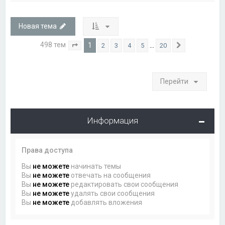
Новая тема
498 тем
1
…
2
3
4
5
20
Страница
1
из
20
След.
Перейти
Информация
Права доступа
Вы
не можете
начинать темы
Вы
не можете
отвечать на сообщения
Вы
не можете
редактировать свои сообщения
Вы
не можете
удалять свои сообщения
Вы
не можете
добавлять вложения