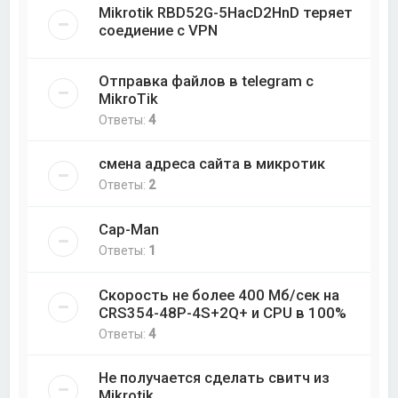
Mikrotik RBD52G-5HacD2HnD теряет
соедиение с VPN
Отправка файлов в telegram с
MikroTik
Ответы:
4
смена адреса сайта в микротик
Ответы:
2
Cap-Man
Ответы:
1
Скорость не более 400 Мб/cек на
CRS354-48P-4S+2Q+ и CPU в 100%
Ответы:
4
Не получается сделать свитч из
Mikrotik.