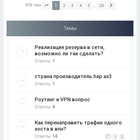
498 тем
1
…
2
3
4
5
20
Страница
1
из
20
След.
Темы
Реализация резерва в сети,
возможно ли так сделать?
Ответы:
1
страна производитель hap ax3
Ответы:
1
Роутинг и VPN вопрос
Ответы:
4
Как перенаправить трафик одного
хоста в впн?
Ответы:
14
1
2