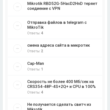
Mikrotik RBD52G-5HacD2HnD теряет
соедиение с VPN
Отправка файлов в telegram с
MikroTik
Ответы:
4
смена адреса сайта в микротик
Ответы:
2
Cap-Man
Ответы:
1
Скорость не более 400 Мб/cек на
CRS354-48P-4S+2Q+ и CPU в 100%
Ответы:
4
Не получается сделать свитч из
Mikrotik.