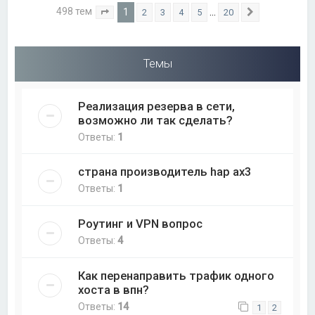
498 тем
1
…
2
3
4
5
20
Страница
1
из
20
След.
Темы
Реализация резерва в сети,
возможно ли так сделать?
Ответы:
1
страна производитель hap ax3
Ответы:
1
Роутинг и VPN вопрос
Ответы:
4
Как перенаправить трафик одного
хоста в впн?
Ответы:
14
1
2