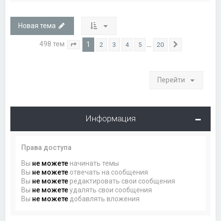
Новая тема
498 тем
1
…
2
3
4
5
20
Страница
1
из
20
След.
Перейти
Информация
Права доступа
Вы
не можете
начинать темы
Вы
не можете
отвечать на сообщения
Вы
не можете
редактировать свои сообщения
Вы
не можете
удалять свои сообщения
Вы
не можете
добавлять вложения