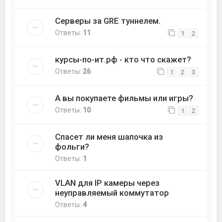
Серверы за GRE туннелем.
Ответы:
11
1
2
курсы-по-ит.рф - кто что скажет?
Ответы:
26
1
2
3
А вы покупаете фильмы или игры?
Ответы:
10
1
2
Спасет ли меня шапочка из
фольги?
Ответы:
1
VLAN для IP камеры через
неуправляемый коммутатор
Ответы:
4