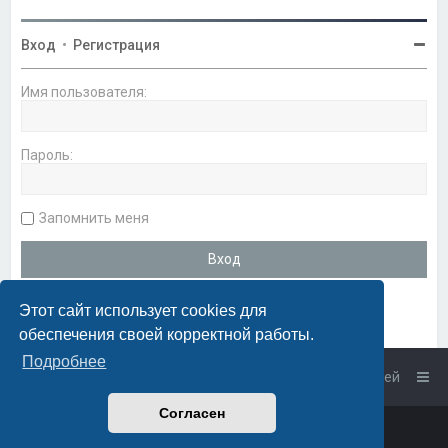
Вход
•
Регистрация
Имя пользователя:
Пароль:
Запомнить меня
Этот сайт использует cookies для
обеспечения своей корректной работы.
Подробнее
Список форумов
Связаться с администрацией
Согласен
Powered by
phpBB
™
• Design by
PlanetStyles
Русская поддержка phpBB