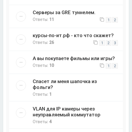
Серверы за GRE туннелем.
Ответы:
11
1
2
курсы-по-ит.рф - кто что скажет?
Ответы:
26
1
2
3
А вы покупаете фильмы или игры?
Ответы:
10
1
2
Спасет ли меня шапочка из
фольги?
Ответы:
1
VLAN для IP камеры через
неуправляемый коммутатор
Ответы:
4