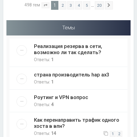
498 тем
1
…
2
3
4
5
20
Страница
1
из
20
След.
Темы
Реализация резерва в сети,
возможно ли так сделать?
Ответы:
1
страна производитель hap ax3
Ответы:
1
Роутинг и VPN вопрос
Ответы:
4
Как перенаправить трафик одного
хоста в впн?
Ответы:
14
1
2