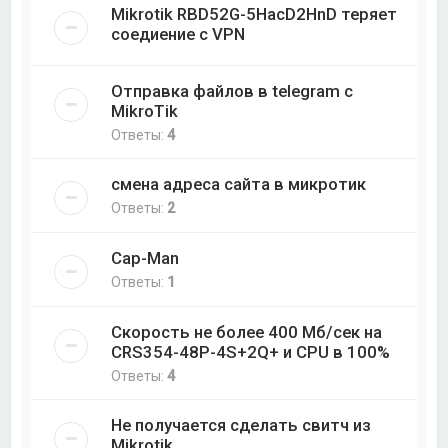
Mikrotik RBD52G-5HacD2HnD теряет
соедиение с VPN
Отправка файлов в telegram с
MikroTik
Ответы:
4
смена адреса сайта в микротик
Ответы:
2
Cap-Man
Ответы:
1
Скорость не более 400 Мб/cек на
CRS354-48P-4S+2Q+ и CPU в 100%
Ответы:
4
Не получается сделать свитч из
Mikrotik.