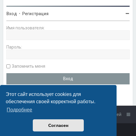
Вход
•
Регистрация
Имя пользователя:
Пароль:
Запомнить меня
Этот сайт использует cookies для
обеспечения своей корректной работы.
Подробнее
Список форумов
Связаться с администрацией
Согласен
Powered by
phpBB
™
• Design by
PlanetStyles
Русская поддержка phpBB