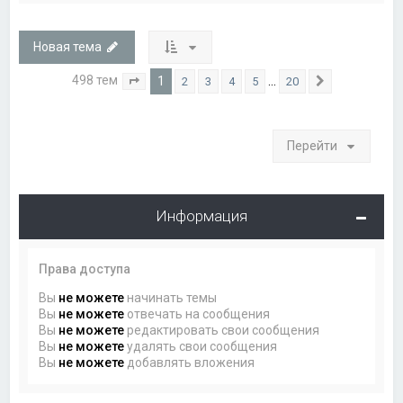
Новая тема
498 тем
1
…
2
3
4
5
20
Страница
1
из
20
След.
Перейти
Информация
Права доступа
Вы
не можете
начинать темы
Вы
не можете
отвечать на сообщения
Вы
не можете
редактировать свои сообщения
Вы
не можете
удалять свои сообщения
Вы
не можете
добавлять вложения