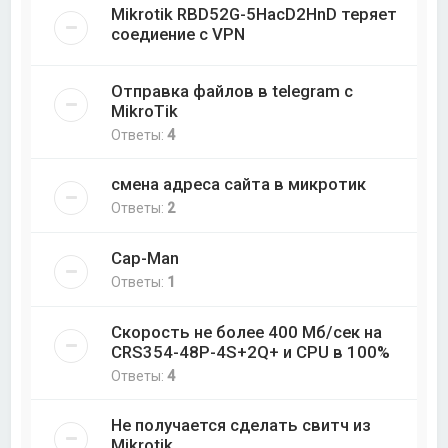
Mikrotik RBD52G-5HacD2HnD теряет
соедиение с VPN
Отправка файлов в telegram с
MikroTik
Ответы:
4
смена адреса сайта в микротик
Ответы:
2
Cap-Man
Ответы:
1
Скорость не более 400 Мб/cек на
CRS354-48P-4S+2Q+ и CPU в 100%
Ответы:
4
Не получается сделать свитч из
Mikrotik.