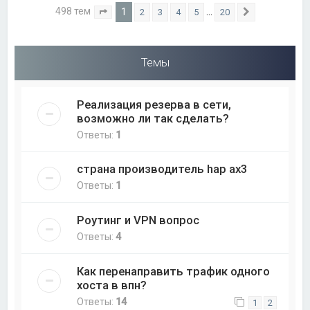
498 тем
1
…
2
3
4
5
20
Страница
1
из
20
След.
Темы
Реализация резерва в сети,
возможно ли так сделать?
Ответы:
1
страна производитель hap ax3
Ответы:
1
Роутинг и VPN вопрос
Ответы:
4
Как перенаправить трафик одного
хоста в впн?
Ответы:
14
1
2