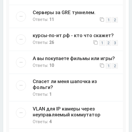
Серверы за GRE туннелем.
Ответы:
11
1
2
курсы-по-ит.рф - кто что скажет?
Ответы:
26
1
2
3
А вы покупаете фильмы или игры?
Ответы:
10
1
2
Спасет ли меня шапочка из
фольги?
Ответы:
1
VLAN для IP камеры через
неуправляемый коммутатор
Ответы:
4