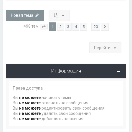
Новая тема
498 тем
1
…
2
3
4
5
20
Страница
1
из
20
След.
Перейти
Информация
Права доступа
Вы
не можете
начинать темы
Вы
не можете
отвечать на сообщения
Вы
не можете
редактировать свои сообщения
Вы
не можете
удалять свои сообщения
Вы
не можете
добавлять вложения