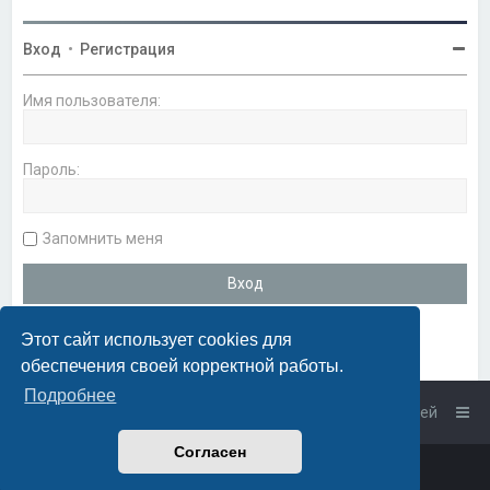
Вход
•
Регистрация
Имя пользователя:
Пароль:
Запомнить меня
Этот сайт использует cookies для
обеспечения своей корректной работы.
Подробнее
Список форумов
Связаться с администрацией
Согласен
Powered by
phpBB
™
• Design by
PlanetStyles
Русская поддержка phpBB