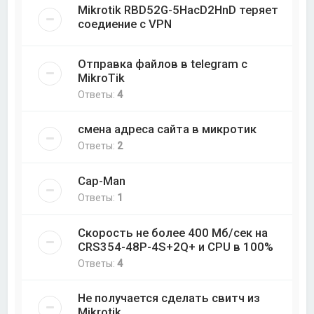
Mikrotik RBD52G-5HacD2HnD теряет
соедиение с VPN
Отправка файлов в telegram с
MikroTik
Ответы:
4
смена адреса сайта в микротик
Ответы:
2
Cap-Man
Ответы:
1
Скорость не более 400 Мб/cек на
CRS354-48P-4S+2Q+ и CPU в 100%
Ответы:
4
Не получается сделать свитч из
Mikrotik.