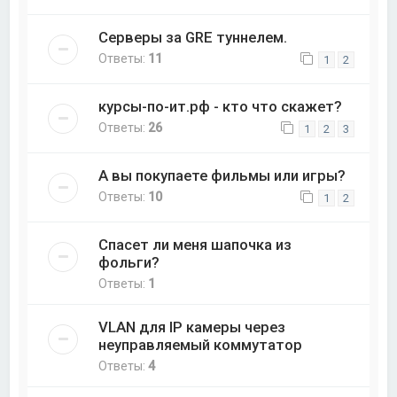
Серверы за GRE туннелем.
Ответы:
11
1
2
курсы-по-ит.рф - кто что скажет?
Ответы:
26
1
2
3
А вы покупаете фильмы или игры?
Ответы:
10
1
2
Спасет ли меня шапочка из
фольги?
Ответы:
1
VLAN для IP камеры через
неуправляемый коммутатор
Ответы:
4