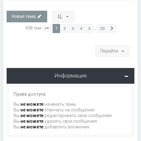
Новая тема
498 тем
1
…
2
3
4
5
20
Страница
1
из
20
След.
Перейти
Информация
Права доступа
Вы
не можете
начинать темы
Вы
не можете
отвечать на сообщения
Вы
не можете
редактировать свои сообщения
Вы
не можете
удалять свои сообщения
Вы
не можете
добавлять вложения