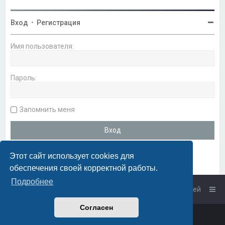
Вход
•
Регистрация
Имя пользователя:
Пароль:
Запомнить меня
Этот сайт использует cookies для
обеспечения своей корректной работы.
Подробнее
Список форумов
Связаться с администрацией
Согласен
Powered by
phpBB
™
• Design by
PlanetStyles
Русская поддержка phpBB