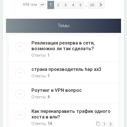
498 тем
1
…
2
3
4
5
20
Страница
1
из
20
След.
Темы
Реализация резерва в сети,
возможно ли так сделать?
Ответы:
1
страна производитель hap ax3
Ответы:
1
Роутинг и VPN вопрос
Ответы:
4
Как перенаправить трафик одного
хоста в впн?
Ответы:
14
1
2