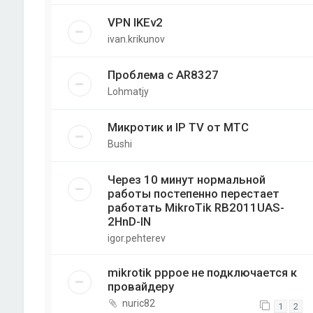
VPN IKEv2
ivan.krikunov
Проблема с AR8327
Lohmatjy
Микротик и IP TV от МТС
Bushi
Через 10 минут нормальной
работы постепенно перестает
работать MikroTik RB2011UAS-
2HnD-IN
igor.pehterev
mikrotik pppoe не подключается к
провайдеру
nuric82
1
2