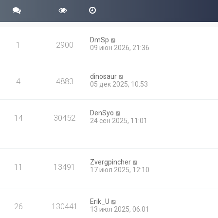
б
с
м
щ
л
у
е
е
с
н
д
о
и
н
о
DmSp
ю
е
1
2900
б
09 июн 2026, 21:36
м
щ
у
е
с
н
о
dinosaur
и
4
4883
о
05 дек 2025, 10:53
ю
б
щ
е
н
DenSyo
14
30452
и
24 сен 2025, 11:01
ю
Zvergpincher
11
13491
17 июл 2025, 12:10
Erik_U
26
130441
13 июл 2025, 06:01