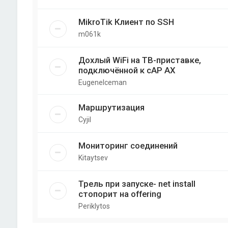
MikroTik Клиент по SSH
m061k
Дохлый WiFi на ТВ-приставке,
подключённой к cAP AX
EugeneIceman
Маршрутизация
Cyjil
Мониторинг соединений
Kitaytsev
Трель при запуске- net install
стопорит на offering
Periklytos