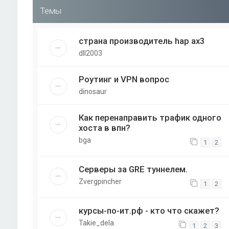
Темы
страна производитель hap ax3
dll2003
Роутинг и VPN вопрос
dinosaur
Как перенаправить трафик одного
хоста в впн?
bga
1
2
Серверы за GRE туннелем.
Zvergpincher
1
2
курсы-по-ит.рф - кто что скажет?
Takie_dela
1
2
3