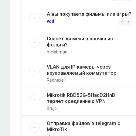
А вы покупаете фильмы или игры?
vqd
1
2
Спасет ли меня шапочка из
фольги?
mclabman
VLAN для IP камеры через
неуправляемый коммутатор
Rednaxel
Mikrotik RBD52G-5HacD2HnD
теряет соедиение с VPN
Brujo
Отправка файлов в telegram с
MikroTik