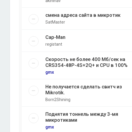
akininav
смена адреса сайта в микротик
SatMaster
Cap-Man
registant
Скорость не более 400 Мб/cек на
CRS354-48P-4S+2Q+ и CPU в 100%
gmx
Не получается сделать свитч из
Mikrotik.
Born2Shining
Поднятия тоннель между 3-мя
микротиками
gmx