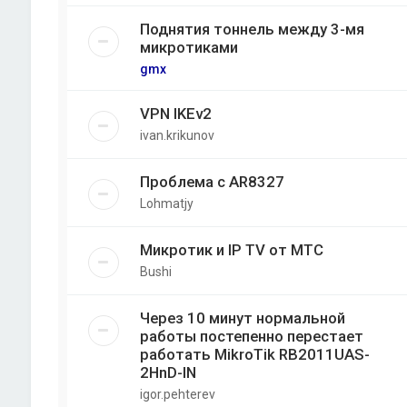
Поднятия тоннель между 3-мя
микротиками
gmx
VPN IKEv2
ivan.krikunov
Проблема с AR8327
Lohmatjy
Микротик и IP TV от МТС
Bushi
Через 10 минут нормальной
работы постепенно перестает
работать MikroTik RB2011UAS-
2HnD-IN
igor.pehterev