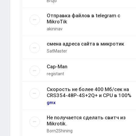
Brujo
Отправка файлов в telegram с
MikroTik
akininav
смена адреса сайта в микротик
SatMaster
Cap-Man
registant
Скорость не более 400 Мб/cек на
CRS354-48P-4S+2Q+ и CPU в 100%
gmx
Не получается сделать свитч из
Mikrotik.
Born2Shining