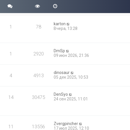
б
с
м
щ
л
у
е
е
с
н
д
о
и
н
о
karton
ю
е
1
78
б
Вчера, 13:28
м
щ
у
е
с
н
о
и
о
ю
DmSp
б
1
2920
09 июн 2026, 21:36
щ
е
н
и
dinosaur
4
4913
ю
05 дек 2025, 10:53
DenSyo
14
30475
24 сен 2025, 11:01
Zvergpincher
11
13556
17 июл 2025, 12:10