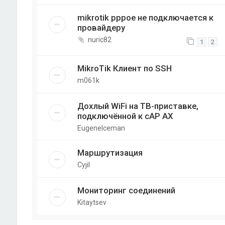
mikrotik pppoe не подключается к
провайдеру
nuric82
1
2
MikroTik Клиент по SSH
m061k
Дохлый WiFi на ТВ-приставке,
подключённой к cAP AX
EugeneIceman
Маршрутизация
Cyjil
Мониторинг соединений
Kitaytsev