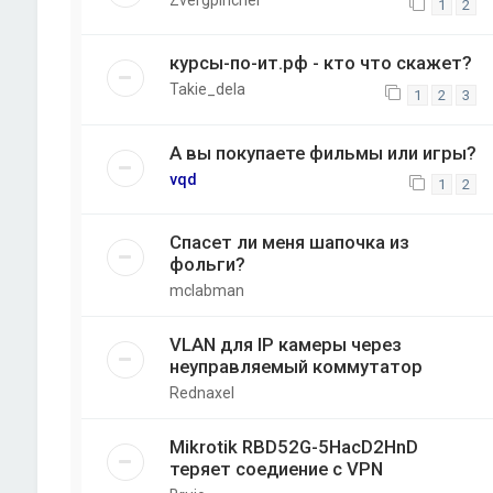
Zvergpincher
1
2
курсы-по-ит.рф - кто что скажет?
Takie_dela
1
2
3
А вы покупаете фильмы или игры?
vqd
1
2
Спасет ли меня шапочка из
фольги?
mclabman
VLAN для IP камеры через
неуправляемый коммутатор
Rednaxel
Mikrotik RBD52G-5HacD2HnD
теряет соедиение с VPN