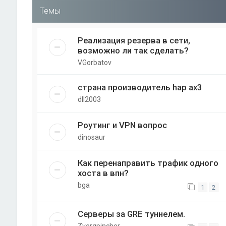
Темы
Реализация резерва в сети,
возможно ли так сделать?
VGorbatov
страна производитель hap ax3
dll2003
Роутинг и VPN вопрос
dinosaur
Как перенаправить трафик одного
хоста в впн?
bga
1
2
Серверы за GRE туннелем.