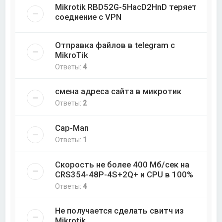
Mikrotik RBD52G-5HacD2HnD теряет
соедиение с VPN
Отправка файлов в telegram с
MikroTik
Ответы:
4
смена адреса сайта в микротик
Ответы:
2
Cap-Man
Ответы:
1
Скорость не более 400 Мб/cек на
CRS354-48P-4S+2Q+ и CPU в 100%
Ответы:
4
Не получается сделать свитч из
Mikrotik.