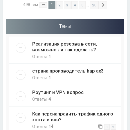
498 тем
1
…
2
3
4
5
20
Страница
1
из
20
След.
Темы
Реализация резерва в сети,
возможно ли так сделать?
Ответы:
1
страна производитель hap ax3
Ответы:
1
Роутинг и VPN вопрос
Ответы:
4
Как перенаправить трафик одного
хоста в впн?
Ответы:
14
1
2