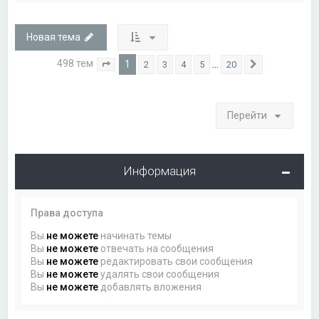
Новая тема
498 тем
1
…
2
3
4
5
20
Страница
1
из
20
След.
Перейти
Информация
Права доступа
Вы
не можете
начинать темы
Вы
не можете
отвечать на сообщения
Вы
не можете
редактировать свои сообщения
Вы
не можете
удалять свои сообщения
Вы
не можете
добавлять вложения