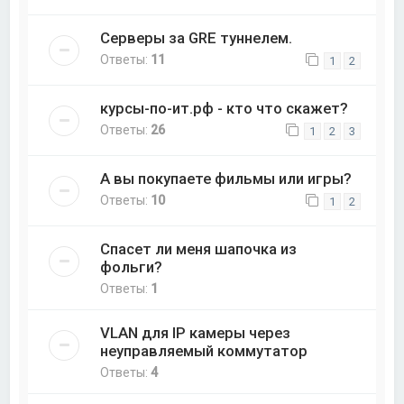
Серверы за GRE туннелем.
Ответы:
11
1
2
курсы-по-ит.рф - кто что скажет?
Ответы:
26
1
2
3
А вы покупаете фильмы или игры?
Ответы:
10
1
2
Спасет ли меня шапочка из
фольги?
Ответы:
1
VLAN для IP камеры через
неуправляемый коммутатор
Ответы:
4