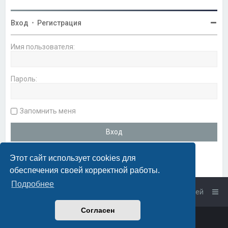
Вход
•
Регистрация
Имя пользователя:
Пароль:
Запомнить меня
Этот сайт использует cookies для
обеспечения своей корректной работы.
Подробнее
Список форумов
Связаться с администрацией
Согласен
Powered by
phpBB
™
• Design by
PlanetStyles
Русская поддержка phpBB