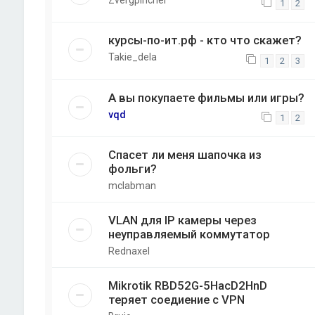
Zvergpincher
1
2
курсы-по-ит.рф - кто что скажет?
Takie_dela
1
2
3
А вы покупаете фильмы или игры?
vqd
1
2
Спасет ли меня шапочка из
фольги?
mclabman
VLAN для IP камеры через
неуправляемый коммутатор
Rednaxel
Mikrotik RBD52G-5HacD2HnD
теряет соедиение с VPN