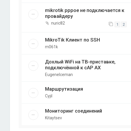
mikrotik pppoe не подключается к
провайдеру
nuric82
1
2
MikroTik Клиент по SSH
m061k
Дохлый WiFi на ТВ-приставке,
подключённой к cAP AX
EugeneIceman
Маршрутизация
Cyjil
Мониторинг соединений
Kitaytsev