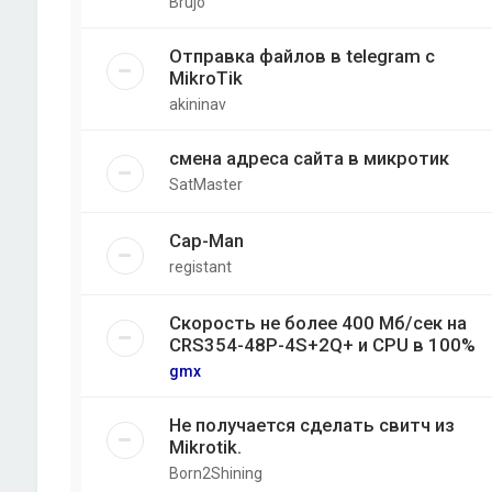
Brujo
Отправка файлов в telegram с
MikroTik
akininav
смена адреса сайта в микротик
SatMaster
Cap-Man
registant
Скорость не более 400 Мб/cек на
CRS354-48P-4S+2Q+ и CPU в 100%
gmx
Не получается сделать свитч из
Mikrotik.
Born2Shining