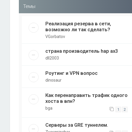
Темы
Реализация резерва в сети,
возможно ли так сделать?
VGorbatov
страна производитель hap ax3
dll2003
Роутинг и VPN вопрос
dinosaur
Как перенаправить трафик одного
хоста в впн?
bga
1
2
Серверы за GRE туннелем.