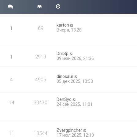
б
с
м
щ
л
у
е
е
с
н
д
о
и
н
о
karton
ю
е
1
69
б
Вчера, 13:28
м
щ
у
е
с
н
о
и
о
ю
DmSp
б
1
2919
09 июн 2026, 21:36
щ
е
н
и
dinosaur
4
4906
ю
05 дек 2025, 10:53
DenSyo
14
30470
24 сен 2025, 11:01
Zvergpincher
11
13544
17 июл 2025, 12:10