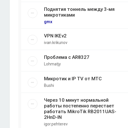
Поднятия тоннель между 3-мя
микротиками
gmx
VPN IKEv2
ivan.krikunov
Проблема с AR8327
Lohmatjy
Микротик и IP TV от МТС
Bushi
Через 10 минут нормальной
работы постепенно перестает
работать MikroTik RB2011UAS-
2HnD-IN
igor.pehterev