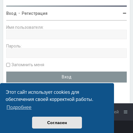
Вход
•
Регистрация
Имя пользователя:
Пароль:
Запомнить меня
Этот сайт использует cookies для
обеспечения своей корректной работы.
Подробнее
Список форумов
Связаться с администрацией
Согласен
Powered by
phpBB
™
• Design by
PlanetStyles
Русская поддержка phpBB