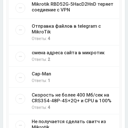
Mikrotik RBD52G-5HacD2HnD теряет
соедиение с VPN
Отправка файлов в telegram с
MikroTik
Ответы:
4
смена адреса сайта в микротик
Ответы:
2
Cap-Man
Ответы:
1
Скорость не более 400 Мб/cек на
CRS354-48P-4S+2Q+ и CPU в 100%
Ответы:
4
Не получается сделать свитч из
Mikrotik.