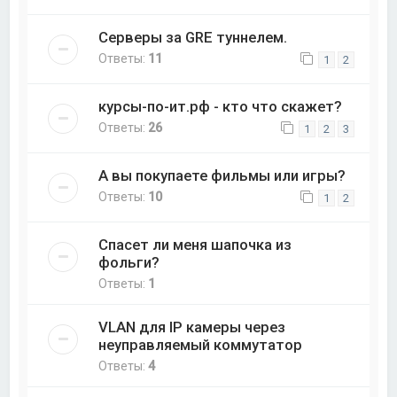
Серверы за GRE туннелем.
Ответы:
11
1
2
курсы-по-ит.рф - кто что скажет?
Ответы:
26
1
2
3
А вы покупаете фильмы или игры?
Ответы:
10
1
2
Спасет ли меня шапочка из
фольги?
Ответы:
1
VLAN для IP камеры через
неуправляемый коммутатор
Ответы:
4