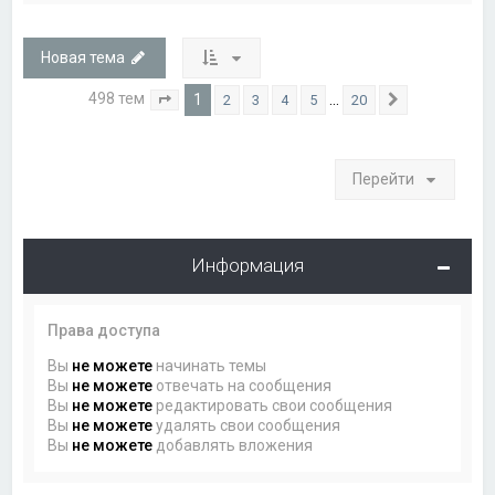
Новая тема
498 тем
1
…
2
3
4
5
20
Страница
1
из
20
След.
Перейти
Информация
Права доступа
Вы
не можете
начинать темы
Вы
не можете
отвечать на сообщения
Вы
не можете
редактировать свои сообщения
Вы
не можете
удалять свои сообщения
Вы
не можете
добавлять вложения