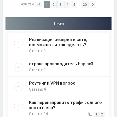
498 тем
1
…
2
3
4
5
20
Страница
1
из
20
След.
Темы
Реализация резерва в сети,
возможно ли так сделать?
Ответы:
1
страна производитель hap ax3
Ответы:
1
Роутинг и VPN вопрос
Ответы:
4
Как перенаправить трафик одного
хоста в впн?
Ответы:
14
1
2