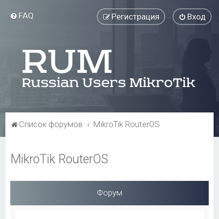
FAQ
Регистрация
Вход
Список форумов
MikroTik RouterOS
MikroTik RouterOS
Форум