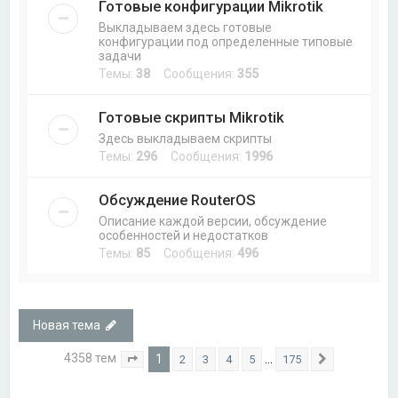
Готовые конфигурации Mikrotik
Выкладываем здесь готовые
конфигурации под определенные типовые
задачи
Темы:
38
Сообщения:
355
Готовые скрипты Mikrotik
Здесь выкладываем скрипты
Темы:
296
Сообщения:
1996
Обсуждение RouterOS
Описание каждой версии, обсуждение
особенностей и недостатков
Темы:
85
Сообщения:
496
Новая тема
4358 тем
1
…
2
3
4
5
175
Страница
1
из
175
След.