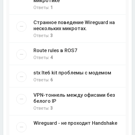
микротике
Ответы:
1
Странное поведение Wireguard на
нескольких микротах.
Ответы:
3
Route rules в ROS7
Ответы:
4
stx lte6 kit проблемы с модемом
Ответы:
6
VPN-тоннель между офисами без
белого IP
Ответы:
3
Wireguard - не проходит Handshake