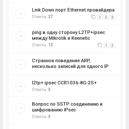
Link Down порт Ethernet провайдера
Ответы:
27
1
2
3
ping в одну сторону L2TP+ipsec
между Mikrotik и Keenetic
Ответы:
15
1
2
Странное поведение ARP,
несколько записей для одного IP
l2tp+ ipsec CCR1036-8G-2S+
Ответы:
3
Вопрос по SSTP соединению и
шифрованию IPsec
Ответы:
3