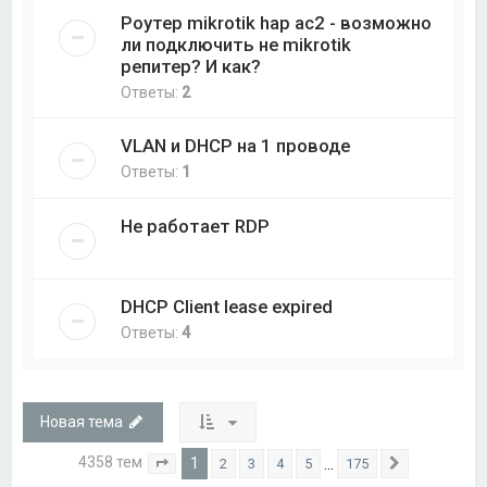
Роутер mikrotik hap ac2 - возможно
ли подключить не mikrotik
репитер? И как?
Ответы:
2
VLAN и DHCP на 1 проводе
Ответы:
1
Не работает RDP
DHCP Client lease expired
Ответы:
4
Новая тема
4358 тем
1
…
2
3
4
5
175
Страница
1
из
175
След.