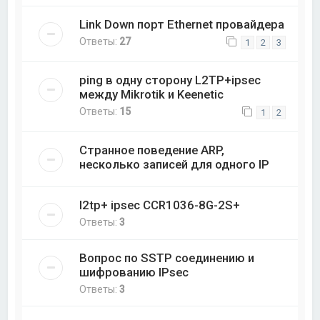
Link Down порт Ethernet провайдера
Ответы:
27
1
2
3
ping в одну сторону L2TP+ipsec
между Mikrotik и Keenetic
Ответы:
15
1
2
Странное поведение ARP,
несколько записей для одного IP
l2tp+ ipsec CCR1036-8G-2S+
Ответы:
3
Вопрос по SSTP соединению и
шифрованию IPsec
Ответы:
3