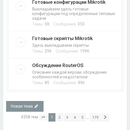
Готовые конфигурации Mikrotik
Выкладываем здесь готовые
конфигурации под определенные типовые
задачи
Темы:
38
Сообщения:
355
Готовые скрипты Mikrotik
Здесь выкладываем скрипты
Темы:
296
Сообщения:
1996
Обсуждение RouterOS
Описание каждой версии, обсуждение
особенностей и недостатков
Темы:
85
Сообщения:
496
Новая тема
4358 тем
1
…
2
3
4
5
175
Страница
1
из
175
След.