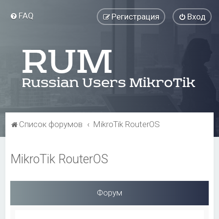
FAQ
Регистрация
Вход
Список форумов
MikroTik RouterOS
MikroTik RouterOS
Форум