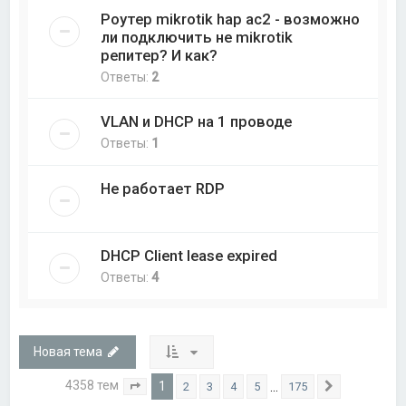
Роутер mikrotik hap ac2 - возможно
ли подключить не mikrotik
репитер? И как?
Ответы:
2
VLAN и DHCP на 1 проводе
Ответы:
1
Не работает RDP
DHCP Client lease expired
Ответы:
4
Новая тема
4358 тем
1
…
2
3
4
5
175
Страница
1
из
175
След.