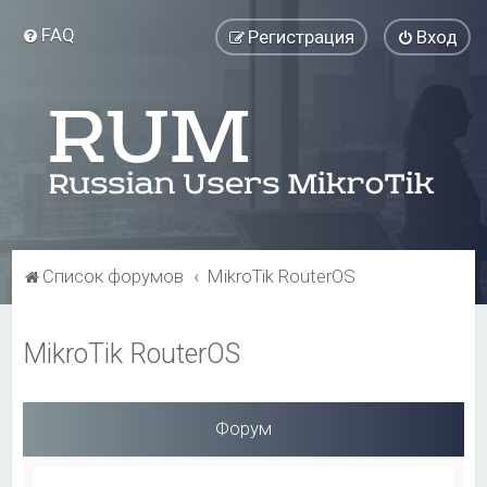
FAQ
Регистрация
Вход
Список форумов
MikroTik RouterOS
MikroTik RouterOS
Форум