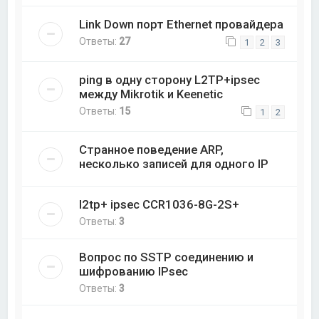
Link Down порт Ethernet провайдера
Ответы:
27
1
2
3
ping в одну сторону L2TP+ipsec
между Mikrotik и Keenetic
Ответы:
15
1
2
Странное поведение ARP,
несколько записей для одного IP
l2tp+ ipsec CCR1036-8G-2S+
Ответы:
3
Вопрос по SSTP соединению и
шифрованию IPsec
Ответы:
3