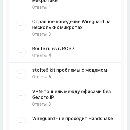
микротике
Ответы:
1
Странное поведение Wireguard на
нескольких микротах.
Ответы:
3
Route rules в ROS7
Ответы:
4
stx lte6 kit проблемы с модемом
Ответы:
6
VPN-тоннель между офисами без
белого IP
Ответы:
3
Wireguard - не проходит Handshake