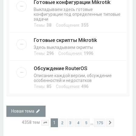
Готовые конфигурации Mikrotik
Выкладываем здесь готовые
конфигурации под определенные типовые
задачи
Темы:
38
Сообщения:
355
Готовые скрипты Mikrotik
Здесь выкладываем скрипты
Темы:
296
Сообщения:
1996
Обсуждение RouterOS
Описание каждой версии, обсуждение
особенностей и недостатков
Темы:
85
Сообщения:
496
Новая тема
4358 тем
1
…
2
3
4
5
175
Страница
1
из
175
След.