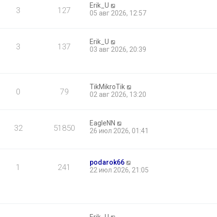
о
Erik_U
е
3
127
б
05 авг 2026, 12:57
м
щ
у
е
с
н
о
Erik_U
и
о
3
137
03 авг 2026, 20:39
ю
б
щ
е
н
и
TikMikroTik
0
79
ю
02 авг 2026, 13:20
EagleNN
32
51850
26 июл 2026, 01:41
podarok66
1
241
22 июл 2026, 21:05