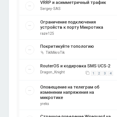
VRRP и асимметричный трафик
Sergey-SAS
Ограничение подключения
устройств к порту Микротика
raze125
Покритикуйте топологию
TikMikroTik
RouterOS и кодировка SMS UCS-2
Dragon_Knight
1
2
3
4
Оповещение на телеграм об
изменении напряжения на
микротике
yreks
Странное поведение Wireguard на