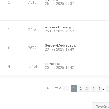
2
7316
26 янв 2025, 07:37
aleksandr.rusin
1
3453
25 янв 2025, 20:57
Sergey-Medvedev
0
3672
23 янв 2025, 19:43
sample
4
10781
20 янв 2025, 10:42
4358 тем
1
…
2
3
4
5
Страница
1
из
175
Перейт