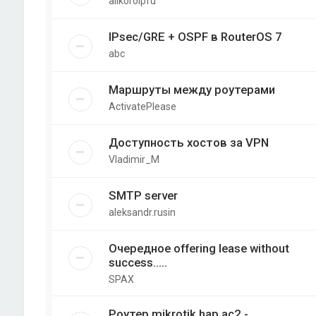
allkorolpfu
IPsec/GRE + OSPF в RouterOS 7
abc
Маршруты между роутерами
ActivatePlease
Доступность хостов за VPN
Vladimir_M
SMTP server
aleksandr.rusin
Очередное offering lease without
success.....
SPAX
Роутер mikrotik hap ac2 -