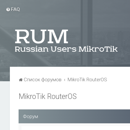
FAQ
Список форумов
MikroTik RouterOS
MikroTik RouterOS
Форум