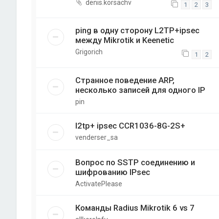
denis.korsachv
1
2
3
ping в одну сторону L2TP+ipsec
между Mikrotik и Keenetic
Grigorich
1
2
Странное поведение ARP,
несколько записей для одного IP
pin
l2tp+ ipsec CCR1036-8G-2S+
venderser_sa
Вопрос по SSTP соединению и
шифрованию IPsec
ActivatePlease
Команды Radius Mikrotik 6 vs 7