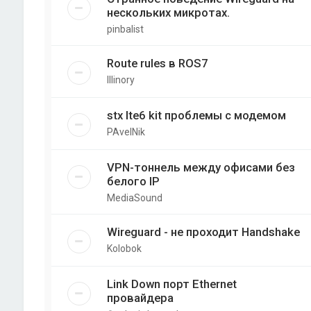
нескольких микротах.
pinbalist
Route rules в ROS7
Illinory
stx lte6 kit проблемы с модемом
PAvelNik
VPN-тоннель между офисами без
белого IP
MediaSound
Wireguard - не проходит Handshake
Kolobok
Link Down порт Ethernet
провайдера