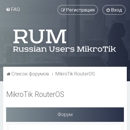
FAQ
Регистрация
Вход
Список форумов
MikroTik RouterOS
MikroTik RouterOS
Форум