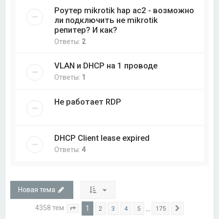
Роутер mikrotik hap ac2 - возможно
ли подключить не mikrotik
репитер? И как?
Ответы:
2
VLAN и DHCP на 1 проводе
Ответы:
1
Не работает RDP
DHCP Client lease expired
Ответы:
4
Новая тема
4358 тем
1
…
2
3
4
5
175
Страница
1
из
175
След.