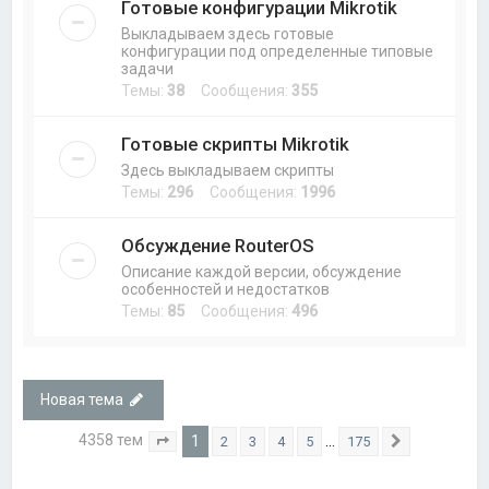
Готовые конфигурации Mikrotik
Выкладываем здесь готовые
конфигурации под определенные типовые
задачи
Темы:
38
Сообщения:
355
Готовые скрипты Mikrotik
Здесь выкладываем скрипты
Темы:
296
Сообщения:
1996
Обсуждение RouterOS
Описание каждой версии, обсуждение
особенностей и недостатков
Темы:
85
Сообщения:
496
Новая тема
4358 тем
1
…
2
3
4
5
175
Страница
1
из
175
След.