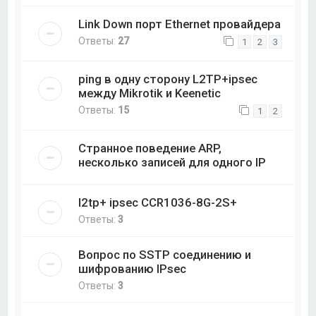
Link Down порт Ethernet провайдера
Ответы:
27
1
2
3
ping в одну сторону L2TP+ipsec
между Mikrotik и Keenetic
Ответы:
15
1
2
Странное поведение ARP,
несколько записей для одного IP
l2tp+ ipsec CCR1036-8G-2S+
Ответы:
3
Вопрос по SSTP соединению и
шифрованию IPsec
Ответы:
3