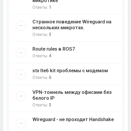
микротике
Ответы:
1
Странное поведение Wireguard на
нескольких микротах.
Ответы:
3
Route rules в ROS7
Ответы:
4
stx lte6 kit проблемы с модемом
Ответы:
6
VPN-тоннель между офисами без
белого IP
Ответы:
3
Wireguard - не проходит Handshake