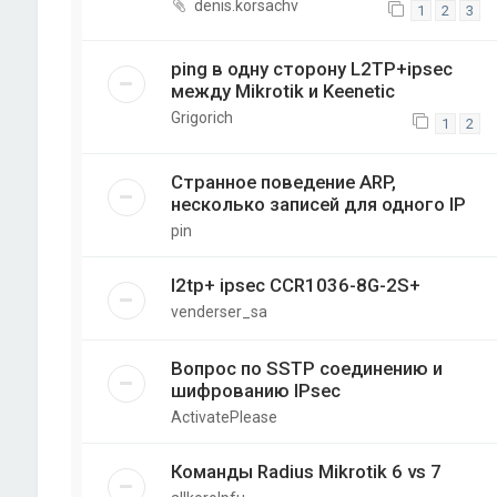
denis.korsachv
1
2
3
ping в одну сторону L2TP+ipsec
между Mikrotik и Keenetic
Grigorich
1
2
Странное поведение ARP,
несколько записей для одного IP
pin
l2tp+ ipsec CCR1036-8G-2S+
venderser_sa
Вопрос по SSTP соединению и
шифрованию IPsec
ActivatePlease
Команды Radius Mikrotik 6 vs 7