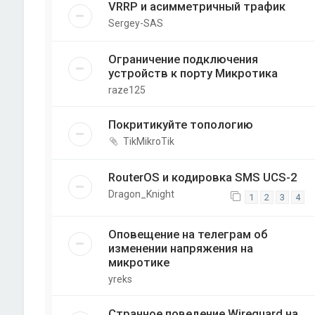
VRRP и асимметричный трафик
Sergey-SAS
Ограничение подключения
устройств к порту Микротика
raze125
Покритикуйте топологию
TikMikroTik
RouterOS и кодировка SMS UCS-2
Dragon_Knight
1
2
3
4
Оповещение на телеграм об
изменении напряжения на
микротике
yreks
Странное поведение Wireguard на