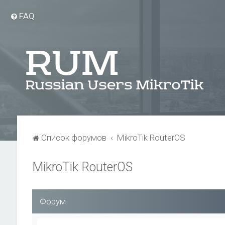
FAQ
Список форумов
MikroTik RouterOS
MikroTik RouterOS
Форум