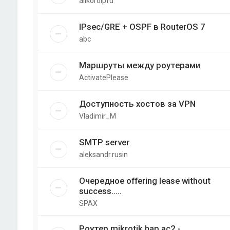
allkorolpfu
IPsec/GRE + OSPF в RouterOS 7
abc
Маршруты между роутерами
ActivatePlease
Доступность хостов за VPN
Vladimir_M
SMTP server
aleksandr.rusin
Очередное offering lease without
success.....
SPAX
Роутер mikrotik hap ac2 -