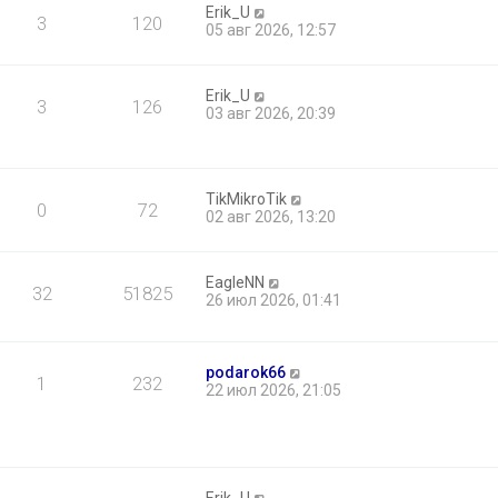
о
Erik_U
е
3
120
б
05 авг 2026, 12:57
м
щ
у
е
с
н
о
Erik_U
и
о
3
126
03 авг 2026, 20:39
ю
б
щ
е
н
и
TikMikroTik
0
72
ю
02 авг 2026, 13:20
EagleNN
32
51825
26 июл 2026, 01:41
podarok66
1
232
22 июл 2026, 21:05