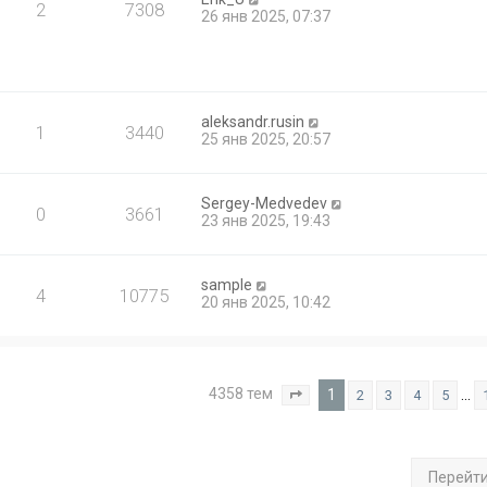
2
7308
26 янв 2025, 07:37
aleksandr.rusin
1
3440
25 янв 2025, 20:57
Sergey-Medvedev
0
3661
23 янв 2025, 19:43
sample
4
10775
20 янв 2025, 10:42
4358 тем
1
…
2
3
4
5
Страница
1
из
175
Перейт