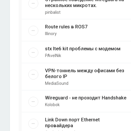
нескольких микротах.
pinbalist
Route rules в ROS7
Illinory
stx lte6 kit проблемы с модемом
PAvelNik
VPN-тоннель между офисами без
белого IP
MediaSound
Wireguard - не проходит Handshake
Kolobok
Link Down порт Ethernet
провайдера