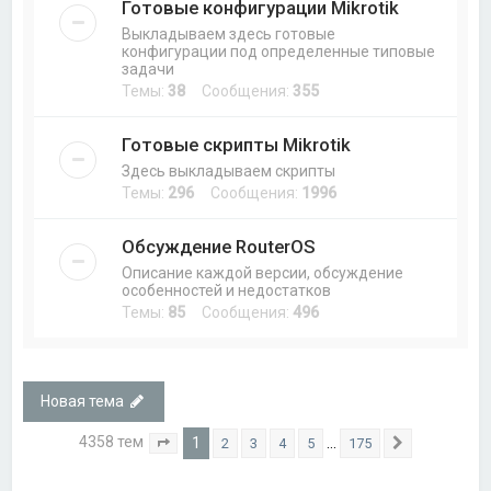
Готовые конфигурации Mikrotik
Выкладываем здесь готовые
конфигурации под определенные типовые
задачи
Темы:
38
Сообщения:
355
Готовые скрипты Mikrotik
Здесь выкладываем скрипты
Темы:
296
Сообщения:
1996
Обсуждение RouterOS
Описание каждой версии, обсуждение
особенностей и недостатков
Темы:
85
Сообщения:
496
Новая тема
4358 тем
1
…
2
3
4
5
175
Страница
1
из
175
След.