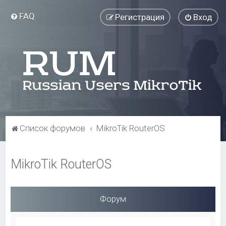
FAQ
Регистрация
Вход
Список форумов
MikroTik RouterOS
MikroTik RouterOS
Форум