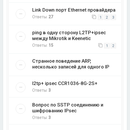
Link Down порт Ethernet провайдера
Ответы:
27
1
2
3
ping в одну сторону L2TP+ipsec
между Mikrotik и Keenetic
Ответы:
15
1
2
Странное поведение ARP,
несколько записей для одного IP
l2tp+ ipsec CCR1036-8G-2S+
Ответы:
3
Вопрос по SSTP соединению и
шифрованию IPsec
Ответы:
3