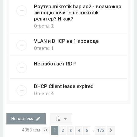
Роутер mikrotik hap ac2 - возможно
ли подключить не mikrotik
репитер? И как?
Ответы:
2
VLAN и DHCP на 1 проводе
Ответы:
1
Не работает RDP
DHCP Client lease expired
Ответы:
4
Новая тема
4358 тем
1
…
2
3
4
5
175
Страница
1
из
175
След.