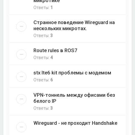
микротике
Ответы:
1
Странное поведение Wireguard на
нескольких микротах.
Ответы:
3
Route rules в ROS7
Ответы:
4
stx lte6 kit проблемы с модемом
Ответы:
6
VPN-тоннель между офисами без
белого IP
Ответы:
3
Wireguard - не проходит Handshake