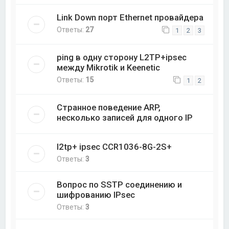
Link Down порт Ethernet провайдера
Ответы:
27
1
2
3
ping в одну сторону L2TP+ipsec
между Mikrotik и Keenetic
Ответы:
15
1
2
Странное поведение ARP,
несколько записей для одного IP
l2tp+ ipsec CCR1036-8G-2S+
Ответы:
3
Вопрос по SSTP соединению и
шифрованию IPsec
Ответы:
3