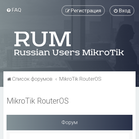
FAQ
Регистрация
Вход
Список форумов
MikroTik RouterOS
MikroTik RouterOS
Форум