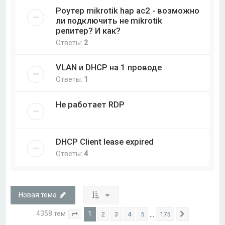
Роутер mikrotik hap ac2 - возможно
ли подключить не mikrotik
репитер? И как?
Ответы:
2
VLAN и DHCP на 1 проводе
Ответы:
1
Не работает RDP
DHCP Client lease expired
Ответы:
4
Новая тема
4358 тем
1
…
2
3
4
5
175
Страница
1
из
175
След.