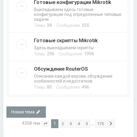
Готовые конфигурации Mikrotik
Выкладываем здесь готовые
конфигурации под определенные типовые
задачи
Темы:
38
Сообщения:
355
Готовые скрипты Mikrotik
Здесь выкладываем скрипты
Темы:
296
Сообщения:
1996
Обсуждение RouterOS
Описание каждой версии, обсуждение
особенностей и недостатков
Темы:
85
Сообщения:
496
Новая тема
4358 тем
1
…
2
3
4
5
175
Страница
1
из
175
След.