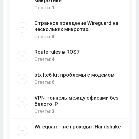
микротике
Ответы:
1
Странное поведение Wireguard на
нескольких микротах.
Ответы:
3
Route rules в ROS7
Ответы:
4
stx lte6 kit проблемы с модемом
Ответы:
6
VPN-тоннель между офисами без
белого IP
Ответы:
3
Wireguard - не проходит Handshake