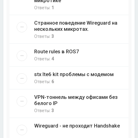
микротике
Ответы:
1
Странное поведение Wireguard на
нескольких микротах.
Ответы:
3
Route rules в ROS7
Ответы:
4
stx lte6 kit проблемы с модемом
Ответы:
6
VPN-тоннель между офисами без
белого IP
Ответы:
3
Wireguard - не проходит Handshake