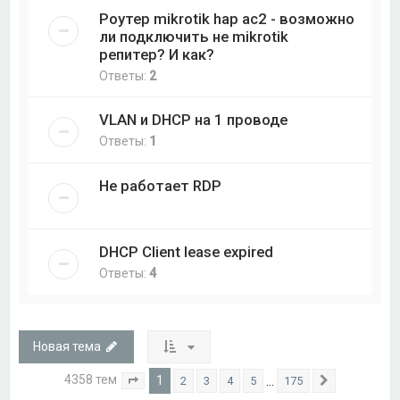
Роутер mikrotik hap ac2 - возможно
ли подключить не mikrotik
репитер? И как?
Ответы:
2
VLAN и DHCP на 1 проводе
Ответы:
1
Не работает RDP
DHCP Client lease expired
Ответы:
4
Новая тема
4358 тем
1
…
2
3
4
5
175
Страница
1
из
175
След.