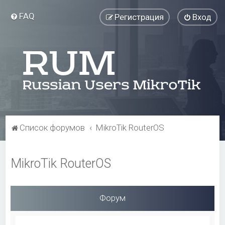
FAQ
Регистрация
Вход
Список форумов
MikroTik RouterOS
MikroTik RouterOS
Форум