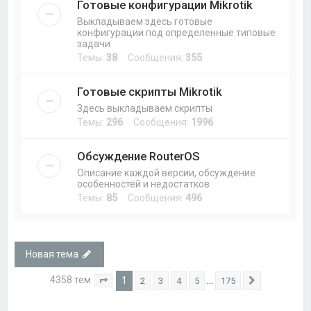
Готовые конфигурации Mikrotik
Выкладываем здесь готовые
конфигурации под определенные типовые
задачи
Темы:
38
Сообщения:
355
Готовые скрипты Mikrotik
Здесь выкладываем скрипты
Темы:
296
Сообщения:
1996
Обсуждение RouterOS
Описание каждой версии, обсуждение
особенностей и недостатков
Темы:
85
Сообщения:
496
Новая тема
4358 тем
1
…
2
3
4
5
175
Страница
1
из
175
След.