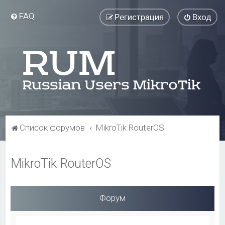
FAQ
Регистрация
Вход
Список форумов
MikroTik RouterOS
MikroTik RouterOS
Форум