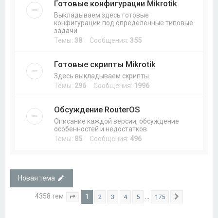
Готовые конфигурации Mikrotik
Выкладываем здесь готовые
конфигурации под определенные типовые
задачи
Темы:
38
Сообщения:
355
Готовые скрипты Mikrotik
Здесь выкладываем скрипты
Темы:
296
Сообщения:
1996
Обсуждение RouterOS
Описание каждой версии, обсуждение
особенностей и недостатков
Темы:
85
Сообщения:
496
Новая тема
4358 тем
1
…
2
3
4
5
175
Страница
1
из
175
След.