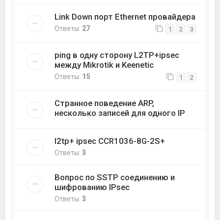
Link Down порт Ethernet провайдера
Ответы:
27
1
2
3
ping в одну сторону L2TP+ipsec
между Mikrotik и Keenetic
Ответы:
15
1
2
Странное поведение ARP,
несколько записей для одного IP
l2tp+ ipsec CCR1036-8G-2S+
Ответы:
3
Вопрос по SSTP соединению и
шифрованию IPsec
Ответы:
3