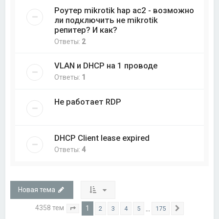
Роутер mikrotik hap ac2 - возможно
ли подключить не mikrotik
репитер? И как?
Ответы:
2
VLAN и DHCP на 1 проводе
Ответы:
1
Не работает RDP
DHCP Client lease expired
Ответы:
4
Новая тема
4358 тем
1
…
2
3
4
5
175
Страница
1
из
175
След.