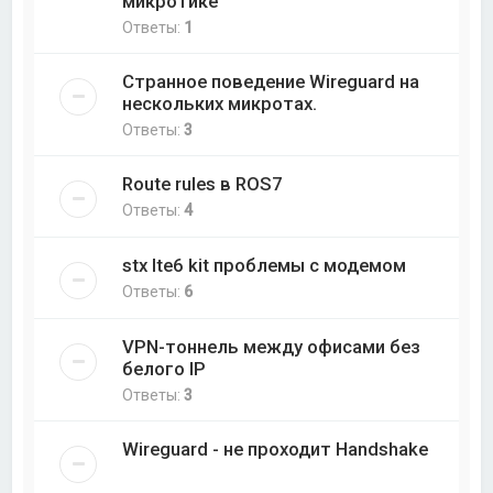
микротике
Ответы:
1
Странное поведение Wireguard на
нескольких микротах.
Ответы:
3
Route rules в ROS7
Ответы:
4
stx lte6 kit проблемы с модемом
Ответы:
6
VPN-тоннель между офисами без
белого IP
Ответы:
3
Wireguard - не проходит Handshake