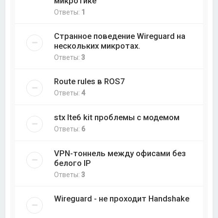
микротике
Ответы:
1
Странное поведение Wireguard на
нескольких микротах.
Ответы:
3
Route rules в ROS7
Ответы:
4
stx lte6 kit проблемы с модемом
Ответы:
6
VPN-тоннель между офисами без
белого IP
Ответы:
3
Wireguard - не проходит Handshake