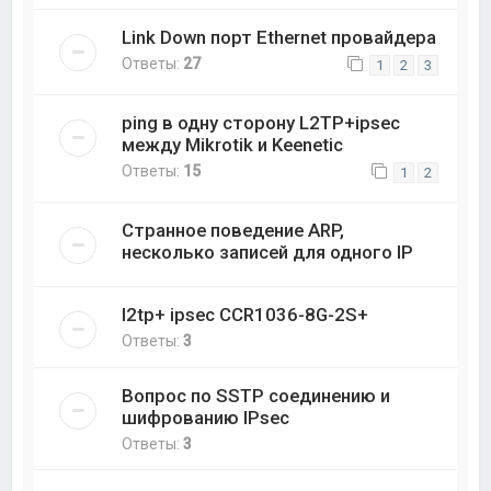
Link Down порт Ethernet провайдера
Ответы:
27
1
2
3
ping в одну сторону L2TP+ipsec
между Mikrotik и Keenetic
Ответы:
15
1
2
Странное поведение ARP,
несколько записей для одного IP
l2tp+ ipsec CCR1036-8G-2S+
Ответы:
3
Вопрос по SSTP соединению и
шифрованию IPsec
Ответы:
3