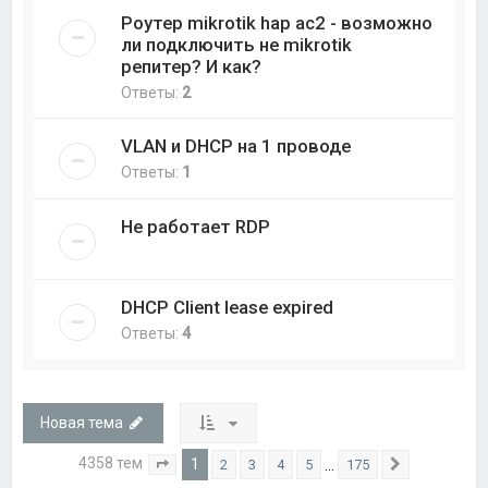
Роутер mikrotik hap ac2 - возможно
ли подключить не mikrotik
репитер? И как?
Ответы:
2
VLAN и DHCP на 1 проводе
Ответы:
1
Не работает RDP
DHCP Client lease expired
Ответы:
4
Новая тема
4358 тем
1
…
2
3
4
5
175
Страница
1
из
175
След.