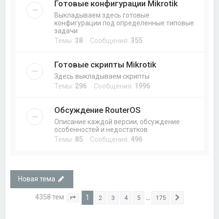
Готовые конфигурации Mikrotik
Выкладываем здесь готовые
конфигурации под определенные типовые
задачи
Темы:
38
Сообщения:
355
Готовые скрипты Mikrotik
Здесь выкладываем скрипты
Темы:
296
Сообщения:
1996
Обсуждение RouterOS
Описание каждой версии, обсуждение
особенностей и недостатков
Темы:
85
Сообщения:
496
Новая тема
4358 тем
1
…
2
3
4
5
175
Страница
1
из
175
След.