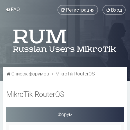
FAQ
Регистрация
Вход
Список форумов
MikroTik RouterOS
MikroTik RouterOS
Форум