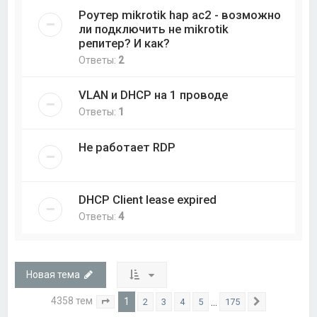
Роутер mikrotik hap ac2 - возможно
ли подключить не mikrotik
репитер? И как?
Ответы:
2
VLAN и DHCP на 1 проводе
Ответы:
1
Не работает RDP
DHCP Client lease expired
Ответы:
4
Новая тема
4358 тем
1
…
2
3
4
5
175
Страница
1
из
175
След.