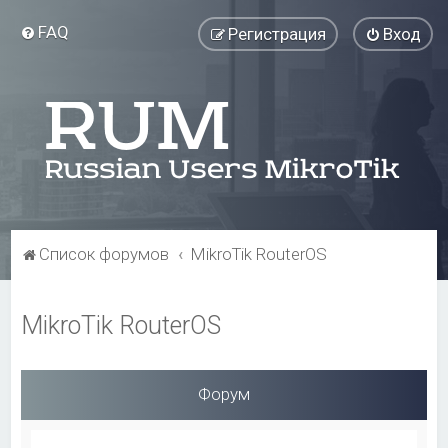
FAQ
Регистрация
Вход
Список форумов
MikroTik RouterOS
MikroTik RouterOS
Форум