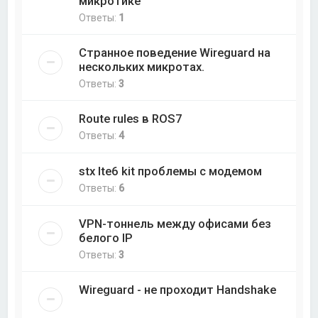
микротике
Ответы:
1
Странное поведение Wireguard на
нескольких микротах.
Ответы:
3
Route rules в ROS7
Ответы:
4
stx lte6 kit проблемы с модемом
Ответы:
6
VPN-тоннель между офисами без
белого IP
Ответы:
3
Wireguard - не проходит Handshake