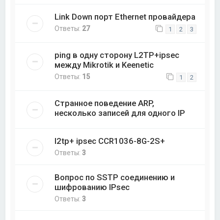
Link Down порт Ethernet провайдера
Ответы:
27
1
2
3
ping в одну сторону L2TP+ipsec
между Mikrotik и Keenetic
Ответы:
15
1
2
Странное поведение ARP,
несколько записей для одного IP
l2tp+ ipsec CCR1036-8G-2S+
Ответы:
3
Вопрос по SSTP соединению и
шифрованию IPsec
Ответы:
3