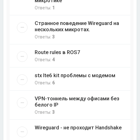
микротике
Ответы:
1
Странное поведение Wireguard на
нескольких микротах.
Ответы:
3
Route rules в ROS7
Ответы:
4
stx lte6 kit проблемы с модемом
Ответы:
6
VPN-тоннель между офисами без
белого IP
Ответы:
3
Wireguard - не проходит Handshake