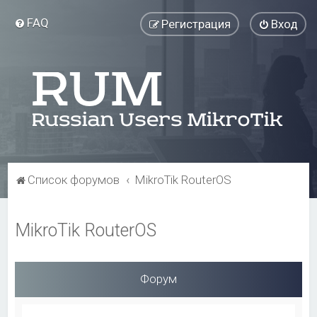
FAQ
Регистрация
Вход
Список форумов
MikroTik RouterOS
MikroTik RouterOS
Форум