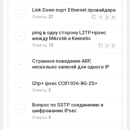
Link Down порт Ethernet провайдера
Ответы:
27
1
2
3
ping в одну сторону L2TP+ipsec
между Mikrotik и Keenetic
Ответы:
15
1
2
Странное поведение ARP,
несколько записей для одного IP
l2tp+ ipsec CCR1036-8G-2S+
Ответы:
3
Вопрос по SSTP соединению и
шифрованию IPsec
Ответы:
3