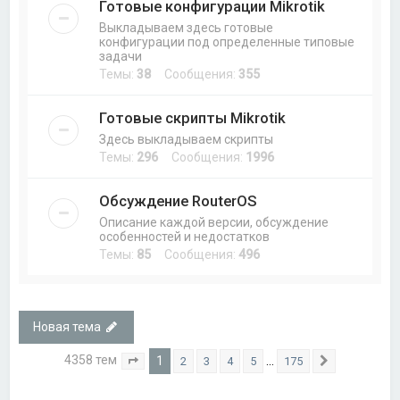
Готовые конфигурации Mikrotik
Выкладываем здесь готовые
конфигурации под определенные типовые
задачи
Темы:
38
Сообщения:
355
Готовые скрипты Mikrotik
Здесь выкладываем скрипты
Темы:
296
Сообщения:
1996
Обсуждение RouterOS
Описание каждой версии, обсуждение
особенностей и недостатков
Темы:
85
Сообщения:
496
Новая тема
4358 тем
1
…
2
3
4
5
175
Страница
1
из
175
След.