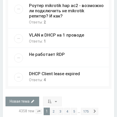
Роутер mikrotik hap ac2 - возможно
ли подключить не mikrotik
репитер? И как?
Ответы:
2
VLAN и DHCP на 1 проводе
Ответы:
1
Не работает RDP
DHCP Client lease expired
Ответы:
4
Новая тема
4358 тем
1
…
2
3
4
5
175
Страница
1
из
175
След.