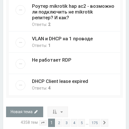
Роутер mikrotik hap ac2 - возможно
ли подключить не mikrotik
репитер? И как?
Ответы:
2
VLAN и DHCP на 1 проводе
Ответы:
1
Не работает RDP
DHCP Client lease expired
Ответы:
4
Новая тема
4358 тем
1
…
2
3
4
5
175
Страница
1
из
175
След.