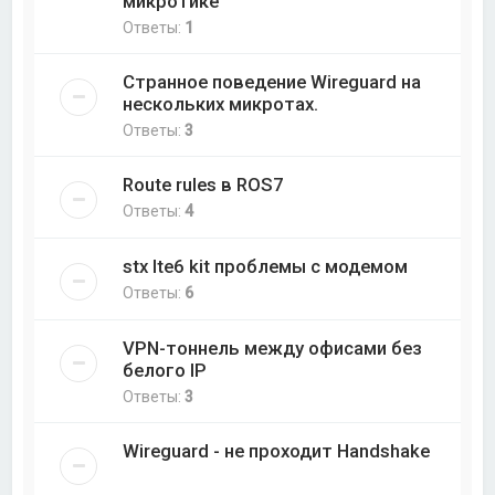
микротике
Ответы:
1
Странное поведение Wireguard на
нескольких микротах.
Ответы:
3
Route rules в ROS7
Ответы:
4
stx lte6 kit проблемы с модемом
Ответы:
6
VPN-тоннель между офисами без
белого IP
Ответы:
3
Wireguard - не проходит Handshake