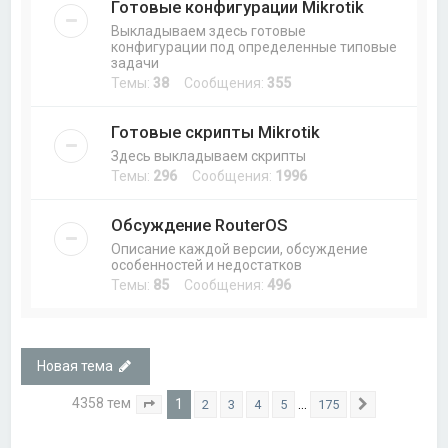
Готовые конфигурации Mikrotik
Выкладываем здесь готовые
конфигурации под определенные типовые
задачи
Темы:
38
Сообщения:
355
Готовые скрипты Mikrotik
Здесь выкладываем скрипты
Темы:
296
Сообщения:
1996
Обсуждение RouterOS
Описание каждой версии, обсуждение
особенностей и недостатков
Темы:
85
Сообщения:
496
Новая тема
4358 тем
1
…
2
3
4
5
175
Страница
1
из
175
След.