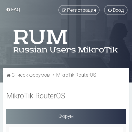
FAQ
Регистрация
Вход
Список форумов
MikroTik RouterOS
MikroTik RouterOS
Форум