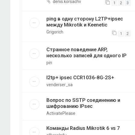
denis.korsachv
1
2
3
ping в одну сторону L2TP+ipsec
между Mikrotik и Keenetic
Grigorich
1
2
Странное поведение ARP,
несколько записей для одного IP
pin
l2tp+ ipsec CCR1036-8G-2S+
venderser_sa
Вопрос по SSTP соединению и
шифрованию IPsec
ActivatePlease
Команды Radius Mikrotik 6 vs 7