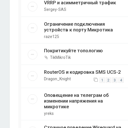
VRRP и асимметричный трафик
Sergey-SAS
Ограничение подключения
устройств к порту Микротика
raze125
Покритикуйте топологию
TikMikroTik
RouterOS и кодировка SMS UCS-2
Dragon_Knight
1
2
3
4
Оповещение на телеграм об
изменении напряжения на
микротике
yreks
Странное поведение Wireguard на