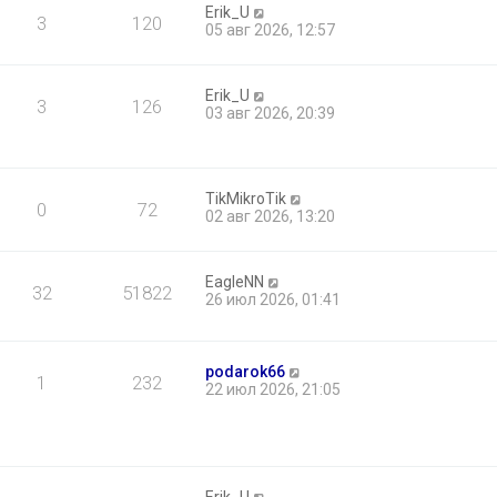
о
Erik_U
е
3
120
б
05 авг 2026, 12:57
м
щ
у
е
с
н
о
Erik_U
и
о
3
126
03 авг 2026, 20:39
ю
б
щ
е
н
и
TikMikroTik
0
72
ю
02 авг 2026, 13:20
EagleNN
32
51822
26 июл 2026, 01:41
podarok66
1
232
22 июл 2026, 21:05