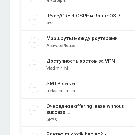
allkorolpfu
IPsec/GRE + OSPF в RouterOS 7
abc
Маршруты между роутерами
ActivatePlease
Доступность хостов за VPN
Vladimir_M
SMTP server
aleksandr.rusin
Очередное offering lease without
success.....
SPAX
Роутер mikrotik hap ac2 -