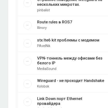
нескольких микротах.
pinbalist
Route rules в ROS7
Illinory
stx lte6 kit проблемы с модемом
PAvelNik
VPN-тоннель между офисами без
белого IP
MediaSound
Wireguard - не проходит Handshake
Kolobok
Link Down порт Ethernet
провайдера