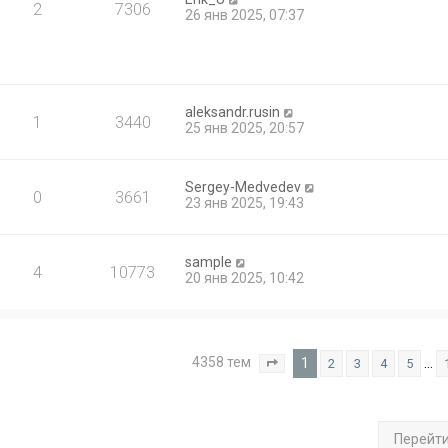
2
7306
26 янв 2025, 07:37
aleksandr.rusin
1
3440
25 янв 2025, 20:57
Sergey-Medvedev
0
3661
23 янв 2025, 19:43
sample
4
10773
20 янв 2025, 10:42
4358 тем
1
…
2
3
4
5
Страница
1
из
175
Перейт