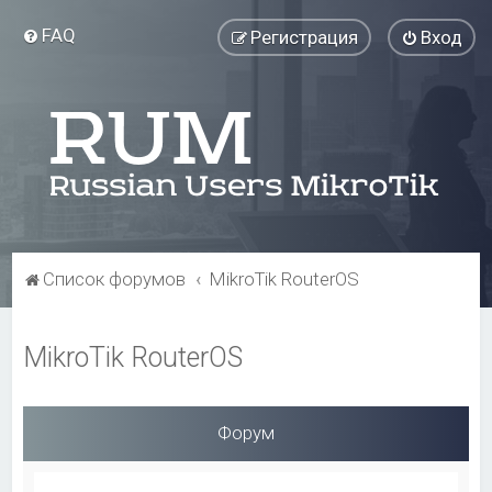
FAQ
Регистрация
Вход
Список форумов
MikroTik RouterOS
MikroTik RouterOS
Форум