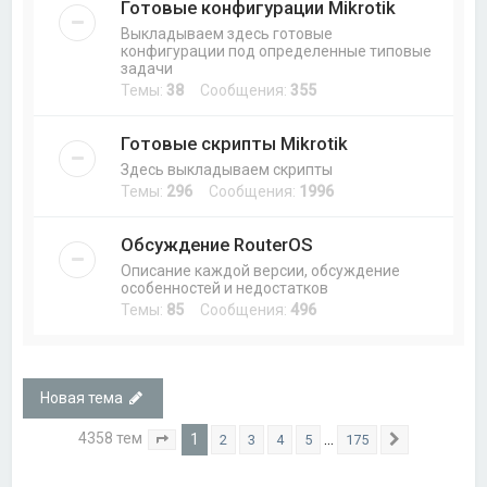
Готовые конфигурации Mikrotik
Выкладываем здесь готовые
конфигурации под определенные типовые
задачи
Темы:
38
Сообщения:
355
Готовые скрипты Mikrotik
Здесь выкладываем скрипты
Темы:
296
Сообщения:
1996
Обсуждение RouterOS
Описание каждой версии, обсуждение
особенностей и недостатков
Темы:
85
Сообщения:
496
Новая тема
4358 тем
1
…
2
3
4
5
175
Страница
1
из
175
След.