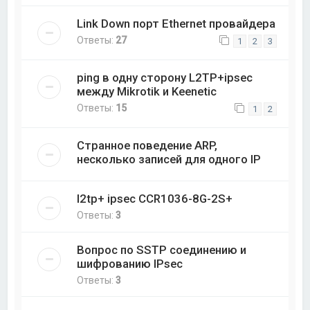
Link Down порт Ethernet провайдера
Ответы:
27
1
2
3
ping в одну сторону L2TP+ipsec
между Mikrotik и Keenetic
Ответы:
15
1
2
Странное поведение ARP,
несколько записей для одного IP
l2tp+ ipsec CCR1036-8G-2S+
Ответы:
3
Вопрос по SSTP соединению и
шифрованию IPsec
Ответы:
3