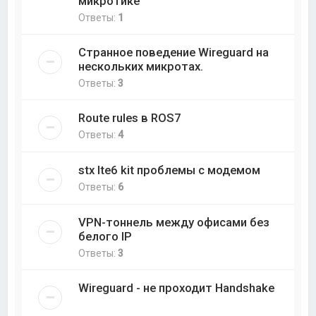
микротике
Ответы:
1
Странное поведение Wireguard на
нескольких микротах.
Ответы:
3
Route rules в ROS7
Ответы:
4
stx lte6 kit проблемы с модемом
Ответы:
6
VPN-тоннель между офисами без
белого IP
Ответы:
3
Wireguard - не проходит Handshake