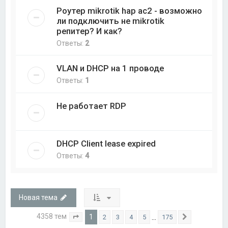
Роутер mikrotik hap ac2 - возможно
ли подключить не mikrotik
репитер? И как?
Ответы:
2
VLAN и DHCP на 1 проводе
Ответы:
1
Не работает RDP
DHCP Client lease expired
Ответы:
4
Новая тема
4358 тем
1
…
2
3
4
5
175
Страница
1
из
175
След.