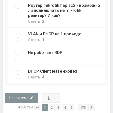
Роутер mikrotik hap ac2 - возможно
ли подключить не mikrotik
репитер? И как?
Ответы:
2
VLAN и DHCP на 1 проводе
Ответы:
1
Не работает RDP
DHCP Client lease expired
Ответы:
4
Новая тема
4358 тем
1
…
2
3
4
5
175
Страница
1
из
175
След.