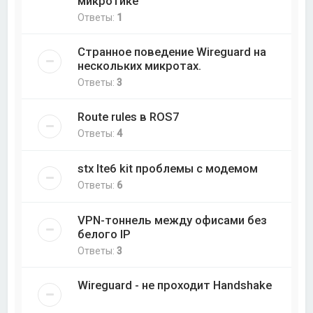
микротике
Ответы:
1
Странное поведение Wireguard на
нескольких микротах.
Ответы:
3
Route rules в ROS7
Ответы:
4
stx lte6 kit проблемы с модемом
Ответы:
6
VPN-тоннель между офисами без
белого IP
Ответы:
3
Wireguard - не проходит Handshake