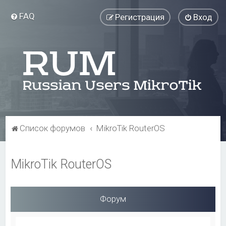
FAQ
Регистрация
Вход
Список форумов
MikroTik RouterOS
MikroTik RouterOS
Форум