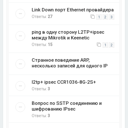
Link Down порт Ethernet провайдера
Ответы:
27
1
2
3
ping в одну сторону L2TP+ipsec
между Mikrotik и Keenetic
Ответы:
15
1
2
Странное поведение ARP,
несколько записей для одного IP
l2tp+ ipsec CCR1036-8G-2S+
Ответы:
3
Вопрос по SSTP соединению и
шифрованию IPsec
Ответы:
3