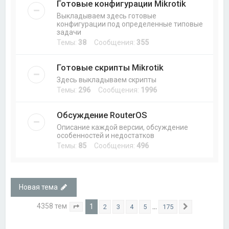
Готовые конфигурации Mikrotik
Выкладываем здесь готовые
конфигурации под определенные типовые
задачи
Темы:
38
Сообщения:
355
Готовые скрипты Mikrotik
Здесь выкладываем скрипты
Темы:
296
Сообщения:
1996
Обсуждение RouterOS
Описание каждой версии, обсуждение
особенностей и недостатков
Темы:
85
Сообщения:
496
Новая тема
4358 тем
1
…
2
3
4
5
175
Страница
1
из
175
След.