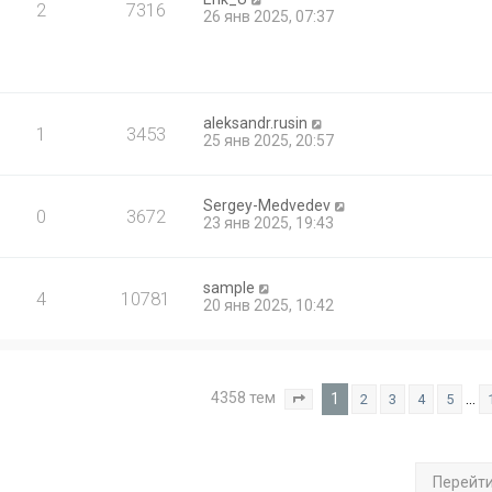
2
7316
26 янв 2025, 07:37
aleksandr.rusin
1
3453
25 янв 2025, 20:57
Sergey-Medvedev
0
3672
23 янв 2025, 19:43
sample
4
10781
20 янв 2025, 10:42
4358 тем
1
…
2
3
4
5
Страница
1
из
175
Перейт