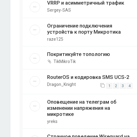
VRRP и асимметричный трафик
Sergey-SAS
Ограничение подключения
устройств к порту Микротика
raze125
Покритикуйте топологию
TikMikroTik
RouterOS и кодировка SMS UCS-2
Dragon_Knight
1
2
3
4
Оповещение на телеграм об
изменении напряжения на
микротике
yreks
Странное поведение Wireguard на