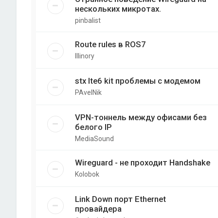
нескольких микротах.
pinbalist
Route rules в ROS7
Illinory
stx lte6 kit проблемы с модемом
PAvelNik
VPN-тоннель между офисами без
белого IP
MediaSound
Wireguard - не проходит Handshake
Kolobok
Link Down порт Ethernet
провайдера