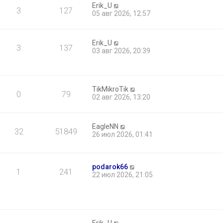
о
Erik_U
е
3
127
б
05 авг 2026, 12:57
м
щ
у
е
с
н
о
Erik_U
и
о
3
137
03 авг 2026, 20:39
ю
б
щ
е
н
и
TikMikroTik
0
79
ю
02 авг 2026, 13:20
EagleNN
32
51849
26 июл 2026, 01:41
podarok66
1
241
22 июл 2026, 21:05