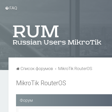
FAQ
Список форумов
MikroTik RouterOS
MikroTik RouterOS
Форум