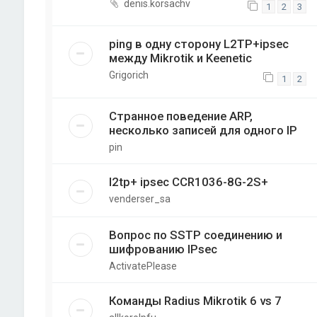
denis.korsachv
1
2
3
ping в одну сторону L2TP+ipsec
между Mikrotik и Keenetic
Grigorich
1
2
Странное поведение ARP,
несколько записей для одного IP
pin
l2tp+ ipsec CCR1036-8G-2S+
venderser_sa
Вопрос по SSTP соединению и
шифрованию IPsec
ActivatePlease
Команды Radius Mikrotik 6 vs 7