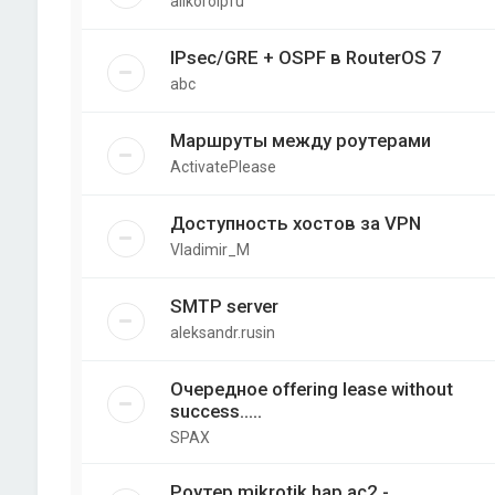
allkorolpfu
IPsec/GRE + OSPF в RouterOS 7
abc
Маршруты между роутерами
ActivatePlease
Доступность хостов за VPN
Vladimir_M
SMTP server
aleksandr.rusin
Очередное offering lease without
success.....
SPAX
Роутер mikrotik hap ac2 -