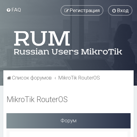
FAQ
Регистрация
Вход
Список форумов
MikroTik RouterOS
MikroTik RouterOS
Форум