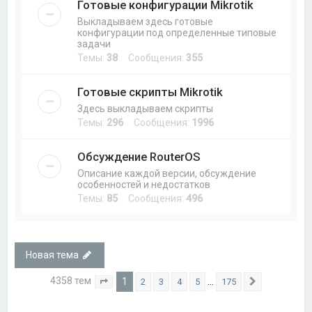
Готовые конфигурации Mikrotik
Выкладываем здесь готовые
конфигурации под определенные типовые
задачи
Темы:
38
Сообщения:
355
Готовые скрипты Mikrotik
Здесь выкладываем скрипты
Темы:
296
Сообщения:
1996
Обсуждение RouterOS
Описание каждой версии, обсуждение
особенностей и недостатков
Темы:
85
Сообщения:
496
Новая тема
4358 тем
1
…
2
3
4
5
175
Страница
1
из
175
След.