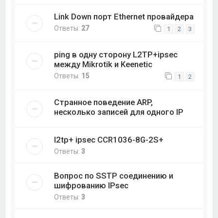
Link Down порт Ethernet провайдера
Ответы:
27
1
2
3
ping в одну сторону L2TP+ipsec
между Mikrotik и Keenetic
Ответы:
15
1
2
Странное поведение ARP,
несколько записей для одного IP
l2tp+ ipsec CCR1036-8G-2S+
Ответы:
3
Вопрос по SSTP соединению и
шифрованию IPsec
Ответы:
3