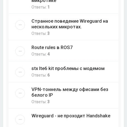
микротике
Ответы:
1
Странное поведение Wireguard на
нескольких микротах.
Ответы:
3
Route rules в ROS7
Ответы:
4
stx lte6 kit проблемы с модемом
Ответы:
6
VPN-тоннель между офисами без
белого IP
Ответы:
3
Wireguard - не проходит Handshake