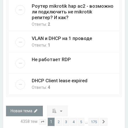
Роутер mikrotik hap ac2 - возможно
ли подключить не mikrotik
репитер? И как?
Ответы:
2
VLAN и DHCP на 1 проводе
Ответы:
1
Не работает RDP
DHCP Client lease expired
Ответы:
4
Новая тема
4358 тем
1
…
2
3
4
5
175
Страница
1
из
175
След.