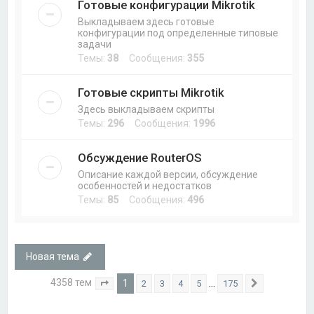
Готовые конфигурации Mikrotik
Выкладываем здесь готовые
конфигурации под определенные типовые
задачи
Темы:
38
Сообщения:
355
Готовые скрипты Mikrotik
Здесь выкладываем скрипты
Темы:
296
Сообщения:
1996
Обсуждение RouterOS
Описание каждой версии, обсуждение
особенностей и недостатков
Темы:
85
Сообщения:
496
Новая тема
4358 тем
1
…
2
3
4
5
175
Страница
1
из
175
След.