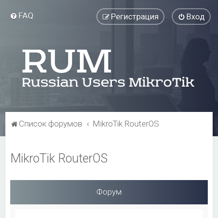
FAQ
Регистрация
Вход
Список форумов
MikroTik RouterOS
MikroTik RouterOS
Форум