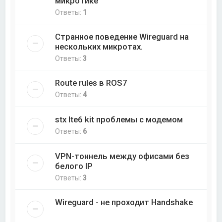
микротике
Ответы:
1
Странное поведение Wireguard на
нескольких микротах.
Ответы:
3
Route rules в ROS7
Ответы:
4
stx lte6 kit проблемы с модемом
Ответы:
6
VPN-тоннель между офисами без
белого IP
Ответы:
3
Wireguard - не проходит Handshake