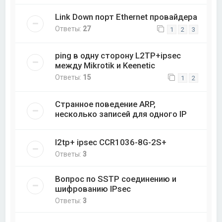
Link Down порт Ethernet провайдера
Ответы:
27
1
2
3
ping в одну сторону L2TP+ipsec
между Mikrotik и Keenetic
Ответы:
15
1
2
Странное поведение ARP,
несколько записей для одного IP
l2tp+ ipsec CCR1036-8G-2S+
Ответы:
3
Вопрос по SSTP соединению и
шифрованию IPsec
Ответы:
3