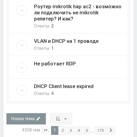
Роутер mikrotik hap ac2 - возможно
ли подключить не mikrotik
репитер? И как?
Ответы:
2
VLAN и DHCP на 1 проводе
Ответы:
1
Не работает RDP
DHCP Client lease expired
Ответы:
4
Новая тема
4358 тем
1
…
2
3
4
5
175
Страница
1
из
175
След.