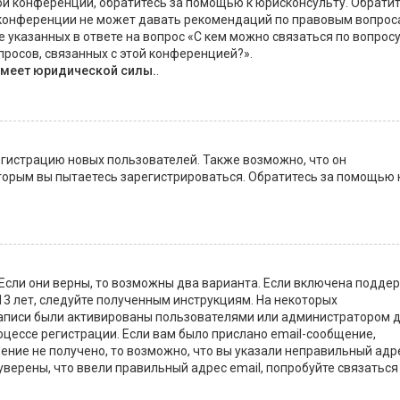
ой конференции, обратитесь за помощью к юрисконсульту. Обрати
 конференции не может давать рекомендаций по правовым вопрос
 указанных в ответе на вопрос «С кем можно связаться по вопрос
росов, связанных с этой конференцией?».
имеет юридической силы.
.
истрацию новых пользователей. Также возможно, что он
оторым вы пытаетесь зарегистрироваться. Обратитесь за помощью 
 Если они верны, то возможны два варианта. Если включена подде
13 лет, следуйте полученным инструкциям. На некоторых
записи были активированы пользователями или администратором 
оцессе регистрации. Если вам было прислано email-сообщение,
ение не получено, то возможно, что вы указали неправильный адр
уверены, что ввели правильный адрес email, попробуйте связаться