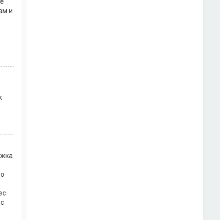
те
ам и
у
к
ржка
до
ес
 с