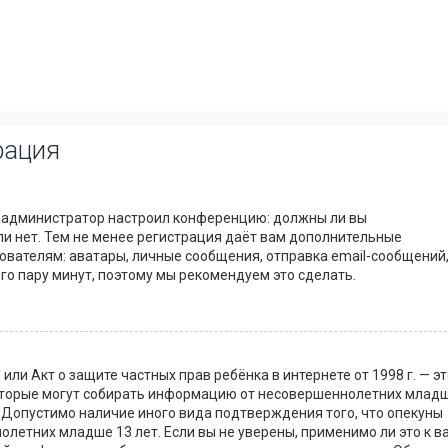
рация
как администратор настроил конференцию: должны ли вы
и нет. Тем не менее регистрация даёт вам дополнительные
вателям: аватары, личные сообщения, отправка email-сообщений
сего пару минут, поэтому мы рекомендуем это сделать.
8), или Акт о защите частных прав ребёнка в интернете от 1998 г. — э
которые могут собирать информацию от несовершеннолетних млад
. Допустимо наличие иного вида подтверждения того, что опекуны
етних младше 13 лет. Если вы не уверены, применимо ли это к в