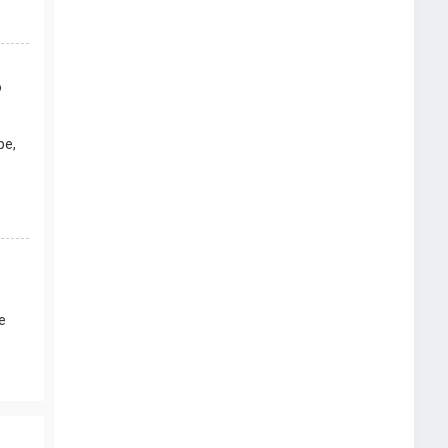
о
ре,
е