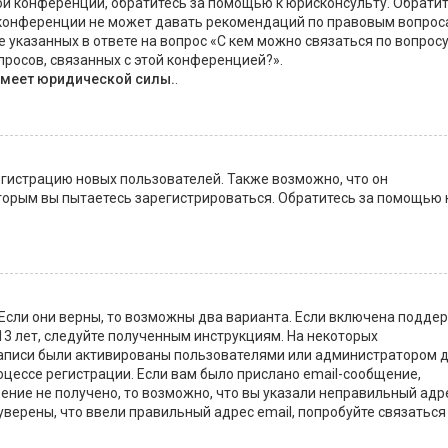
ой конференции, обратитесь за помощью к юрисконсульту. Обрати
 конференции не может давать рекомендаций по правовым вопрос
 указанных в ответе на вопрос «С кем можно связаться по вопрос
росов, связанных с этой конференцией?».
имеет юридической силы.
.
истрацию новых пользователей. Также возможно, что он
оторым вы пытаетесь зарегистрироваться. Обратитесь за помощью 
 Если они верны, то возможны два варианта. Если включена подде
13 лет, следуйте полученным инструкциям. На некоторых
записи были активированы пользователями или администратором 
оцессе регистрации. Если вам было прислано email-сообщение,
ение не получено, то возможно, что вы указали неправильный адр
уверены, что ввели правильный адрес email, попробуйте связаться