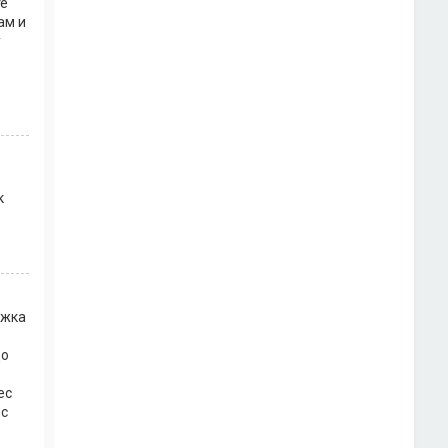
те
ам и
у
к
ржка
до
ес
 с