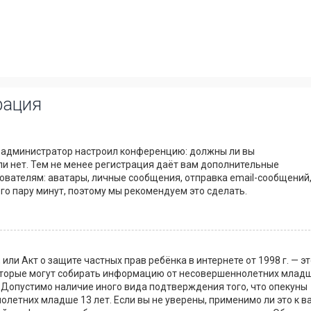
рация
как администратор настроил конференцию: должны ли вы
и нет. Тем не менее регистрация даёт вам дополнительные
вателям: аватары, личные сообщения, отправка email-сообщений
сего пару минут, поэтому мы рекомендуем это сделать.
8), или Акт о защите частных прав ребёнка в интернете от 1998 г. — э
которые могут собирать информацию от несовершеннолетних млад
. Допустимо наличие иного вида подтверждения того, что опекуны
етних младше 13 лет. Если вы не уверены, применимо ли это к в