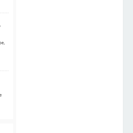
о
ре,
е