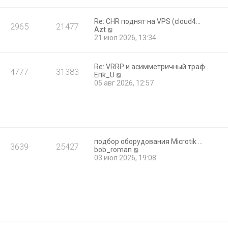
р
е
й
Re: CHR поднят на VPS (cloud4…
2965
21477
т
П
Azt
и
е
21 июл 2026, 13:34
к
р
п
е
о
й
с
Re: VRRP и асимметричный траф…
т
4777
31383
л
П
Erik_U
и
е
е
05 авг 2026, 12:57
к
д
р
п
н
е
о
е
й
с
м
т
л
у
и
е
с
к
д
о
п
подбор оборудования Microtik …
н
3639
25427
о
о
П
bob_roman
е
б
с
е
03 июл 2026, 19:08
м
щ
л
р
у
е
е
е
с
н
д
й
о
и
н
т
о
ю
е
и
б
м
к
щ
у
п
е
с
о
н