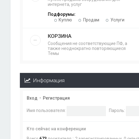
интернета, услуг
Подфорумы:
Куплю
Продам
Услуги
КОРЗИНА
Сообщения не соответствующие ПФ, а
также неоднократно повторяющиеся
Темы
Информация
Вход
•
Регистрация
Имя пользователя:
Пароль:
Кто сейчас на конференции
Всего
673
посетителя :: 2 зарегистрированных, 0 скры