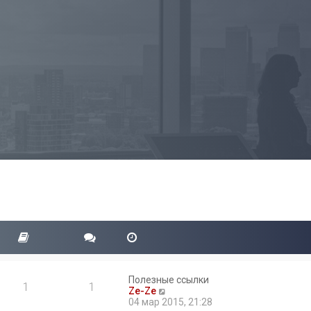
Полезные ссылки
1
1
П
Ze-Ze
е
04 мар 2015, 21:28